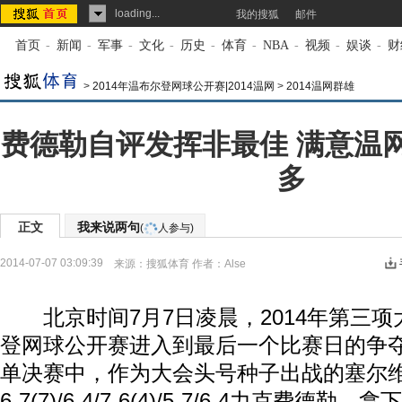
loading...
我的搜狐
邮件
首页
-
新闻
-
军事
-
文化
-
历史
-
体育
-
NBA
-
视频
-
娱谈
-
财
>
2014年温布尔登网球公开赛|2014温网
>
2014温网群雄
费德勒自评发挥非最佳 满意温
多
正文
我来说两句
(
人参与)
2014-07-07 03:09:39
来源：
搜狐体育
作者：Alse
北京时间7月7日凌晨，2014年第三项
登网球公开赛进入到最后一个比赛日的争
单决赛中，作为大会头号种子出战的塞尔
6-7(7)/6-4/7-6(4)/5-7/6-4力克费