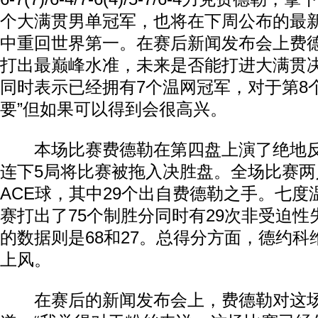
个大满贯男单冠军，也将在下周公布的最
中重回世界第一。在赛后新闻发布会上费
打出最巅峰水准，未来是否能打进大满贯决
同时表示已经拥有7个温网冠军，对于第8
要”但如果可以得到会很高兴。
本场比赛费德勒在第四盘上演了绝地反击
连下5局将比赛被拖入决胜盘。全场比赛两
ACE球，其中29个出自费德勒之手。七度
赛打出了75个制胜分同时有29次非受迫
的数据则是68和27。总得分方面，德约科维
上风。
在赛后的新闻发布会上，费德勒对这场