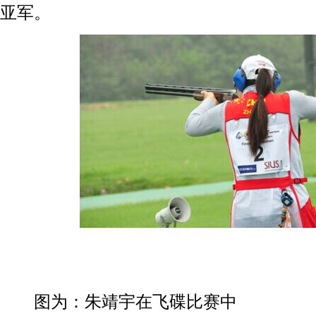
亚军。
图为：朱靖宇在飞碟比赛中