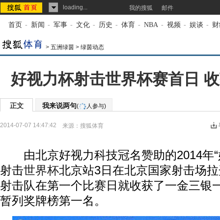
loading...
我的搜狐
邮件
首页
-
新闻
-
军事
-
文化
-
历史
-
体育
-
NBA
-
视频
-
娱谈
-
财
>
五洲绿茵
>
绿茵动态
好视力杯射击世界杯赛首日 收
正文
我来说两句
(
人参与)
2014-07-07 14:47:42
来源：
搜狐体育
由北京好视力科技冠名赞助的2014年“
射击
世界杯
北京站3日在北京国家射击场
射击队在第一个比赛日就收获了一金三银
暂列奖牌榜第一名。