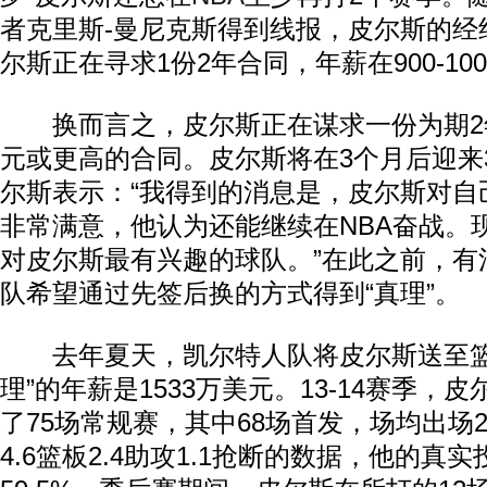
者克里斯-曼尼克斯得到线报，皮尔斯的经
尔斯正在寻求1份2年合同，年薪在900-10
换而言之，皮尔斯正在谋求一份为期2年
元或更高的合同。皮尔斯将在3个月后迎来
尔斯表示：“我得到的消息是，皮尔斯对自
非常满意，他认为还能继续在NBA奋战。
对皮尔斯最有兴趣的球队。”在此之前，有
队希望通过先签后换的方式得到“真理”。
去年夏天，凯尔特人队将皮尔斯送至篮
理”的年薪是1533万美元。13-14赛季，
了75场常规赛，其中68场首发，场均出场28
4.6篮板2.4助攻1.1抢断的数据，他的真