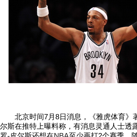
北京时间7月8日消息，《雅虎体育》著
尔斯在推特上曝料称，有消息灵通人士透
罗-皮尔斯还想在
NBA
至少再打2个赛季。