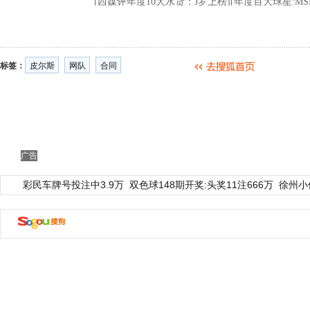
标签：
皮尔斯
网队
合同
广告
彩民车牌号投注中3.9万
双色球148期开奖:头奖11注666万
徐州小