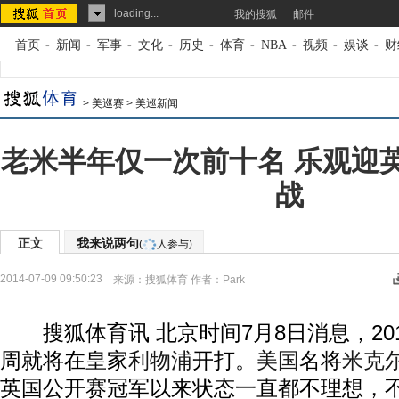
loading...
我的搜狐
邮件
首页
-
新闻
-
军事
-
文化
-
历史
-
体育
-
NBA
-
视频
-
娱谈
-
财
>
美巡赛
>
美巡新闻
老米半年仅一次前十名 乐观迎
战
正文
我来说两句
(
人参与)
2014-07-09 09:50:23
来源：
搜狐体育
作者：Park
搜狐体育讯 北京时间7月8日消息，20
周就将在皇家
利物浦
开打。
美国
名将
米克
英国公开赛冠军以来状态一直都不理想，