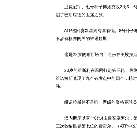
卫冕冠军、七号种子博洛克以2比6、6比
启了巴斯塔德的卫冕之旅。
ATP巡回赛新星则有喜有忧。8号种子布斯
不敌资格赛闯关的维诺拉斯。
这是22岁的布斯塔自四月份在奥埃拉斯
20岁的维斯利在温网打进第三轮，最终不
维诺拉斯兑现了九个破发点中的四个，耗时
强。
维诺拉斯并不是唯一晋级的资格赛球员。阿
汉内斯库以两个6比4击败安度阿尔，第二
三次败给世界第七位的费雷尔。（
ATP中