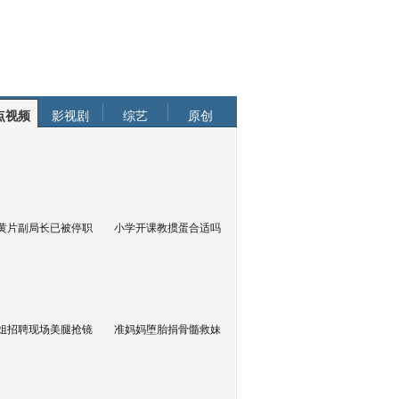
点视频
影视剧
综艺
原创
黄片副局长已被停职
小学开课教掼蛋合适吗
姐招聘现场美腿抢镜
准妈妈堕胎捐骨髓救妹