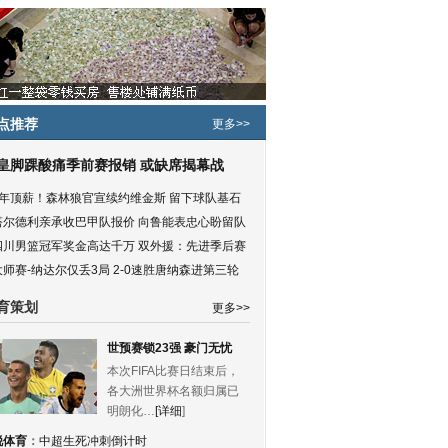
点推荐
更多>>
皇脚踝酸痛季前赛报销 或缺席揭幕战
5年顶薪！森林狼官宣续约维金斯 留下球队基石
塔尔德利亲承收巴甲队报价 向鲁能表忠心盼留队
四川男篮冠军奖金高达千万 双外援：先进季后赛
大师赛-纳达尔仅丢3局 2-0速胜唐纳森进第三轮
育策划
更多>>
世预赛锁23强 豪门无忧
本次FIFA比赛日结束后，
各大洲世界杯名额归属已
明朗化…
[详细
]
锐体育
：
中超生死冲刺倒计时