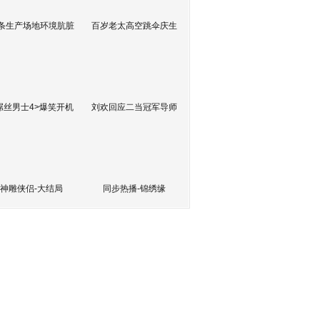
条生产场地环境肮脏
百岁老太高空跳伞庆生
屌丝男士4>爆笑开机
刘欢回应二当冠军导师
神雕侠侣-大结局
同步热播-锦绣缘