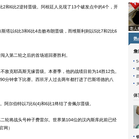
2和6比2逆转晋级。
阿根廷
人兑现了13个破发点中的4个，开
塔以6比3和6比4击败布朗晋级，而维斯利则以5比7和2比6
热
詹
闯入第二轮之后的首场巡回赛胜利。
敌克耶高斯无缘晋级。本赛季，他的战绩目前为14胜12负。
90分钟拿下比赛。
西班牙人
过去两年都打进了巴斯塔德的八
体
尔伯特以7比6(4)和6比1终结了舍佩尔晋级。
轮将战头号种子费雷尔。世界第104位的汉内斯库此前已经
文官网
）