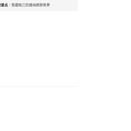
最篮点
：
雷霆组三巨搅动西部世界