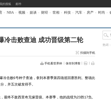
我的搜狐
邮件
育
-
NBA
-
视频
-
娱谈
-
财经
-
世相
-
科技
-
汽车
-
房产
-
时尚
-
爆冷击败查迪 成功晋级第二轮
热词
扫描到手机
手机看世界杯
保存到博客
爆冷击败6号种子查迪，拿到本赛季第四场巡回赛胜利。整场比
球分，并五次破发得手。
最终不敌西里奇无缘晋级。本赛季，他的战绩为23胜17负。