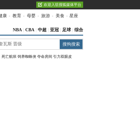
欢迎入驻搜狐媒体平台
健康
-
教育
-
母婴
-
旅游
-
美食
-
星座
NBA
|
CBA
|
中超
|
亚冠
|
足球
|
综合
：
死亡航班
饲养蜘蛛侠
夺命房间
引力双眼皮