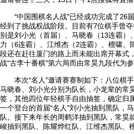
“中国围棋名人战”已经成功完成了26届
经到了挑战权战阶段。目前有7位棋手曾夺
别是刘小光（首届）、马晓春（13连霸）
力（6连霸）、江维杰（2连霸）、檀啸、
段还在赶往厦门的路上而未能出席开幕式
战“古李十番棋”第六局而由常昊九段代为
本次“名人”邀请赛赛制如下：八位棋手
马晓春、刘小光分别为队长，小龙辈的常
签，其他四位年轻棋手自由抽签，确定归
一个登台的首届“名人”刘小光抽到黑队，
队。接下来年长的周鹤洋抽到黑队，常昊
峻抽到黑队、陈耀烨红队、江维杰黑队、