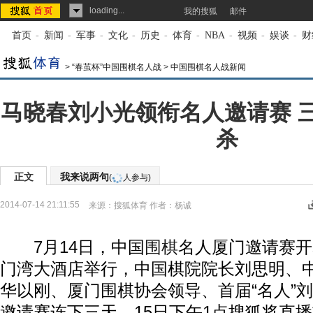
loading...
我的搜狐
邮件
首页
-
新闻
-
军事
-
文化
-
历史
-
体育
-
NBA
-
视频
-
娱谈
-
财
>
“春茧杯”中国围棋名人战
>
中国围棋名人战新闻
马晓春刘小光领衔名人邀请赛 
杀
正文
我来说两句
(
人参与)
2014-07-14 21:11:55
来源：
搜狐体育
作者：杨诚
7月14日，中国
围棋
名人厦门邀请赛开
门湾大酒店举行，中国棋院院长刘思明、
华以刚、厦门围棋协会领导、首届“名人”
邀请赛连下三天，15日下午1点搜狐将直