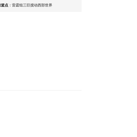
最篮点
：
雷霆组三巨搅动西部世界