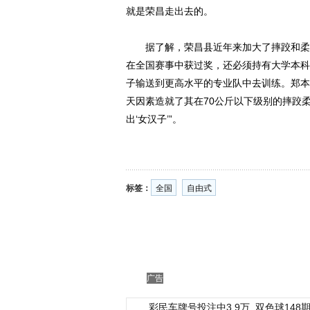
就是荣昌走出去的。
据了解，荣昌县近年来加大了摔跤和柔道
在全国赛事中获过奖，还必须持有大学本科
子输送到更高水平的专业队中去训练。郑本
天因素造就了其在70公斤以下级别的摔跤
出‘女汉子’”。
标签：
全国
自由式
广告
彩民车牌号投注中3.9万
双色球148期