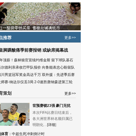
点推荐
更多>>
皇脚踝酸痛季前赛报销 或缺席揭幕战
5年顶薪！森林狼官宣续约维金斯 留下球队基石
塔尔德利亲承收巴甲队报价 向鲁能表忠心盼留队
四川男篮冠军奖金高达千万 双外援：先进季后赛
大师赛-纳达尔仅丢3局 2-0速胜唐纳森进第三轮
育策划
更多>>
世预赛锁23强 豪门无忧
本次FIFA比赛日结束后，
各大洲世界杯名额归属已
明朗化…
[详细
]
锐体育
：
中超生死冲刺倒计时