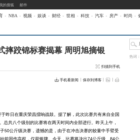
我的搜狐
邮件
育
-
NBA
-
视频
-
娱谈
-
财经
-
世相
-
科技
-
汽车
-
房产
-
时尚
-
式摔跤锦标赛揭幕 周明旭摘银
热词
扫描到手机
手机看新闻
保存到博客
赛于昨日在重庆荣昌擂响战鼓。据了解，此次比赛共有来自全国
参赛。总共八个级别的比赛将在两天时间内全部进行。昨天上午，
子50公斤级决赛，遗憾的是，由于在冲击决赛的较量中手臂受
始前因伤弃权，仅获银牌。今天，比赛将决出74公斤级、84公