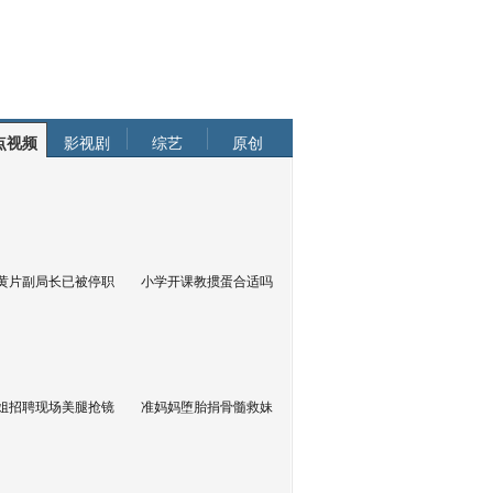
点视频
影视剧
综艺
原创
黄片副局长已被停职
小学开课教掼蛋合适吗
姐招聘现场美腿抢镜
准妈妈堕胎捐骨髓救妹