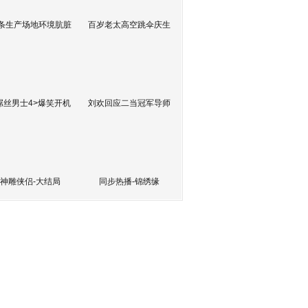
条生产场地环境肮脏
百岁老太高空跳伞庆生
屌丝男士4>爆笑开机
刘欢回应二当冠军导师
神雕侠侣-大结局
同步热播-锦绣缘