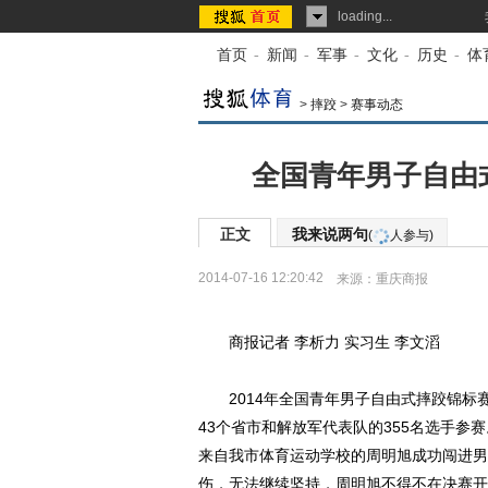
loading...
首页
-
新闻
-
军事
-
文化
-
历史
-
体
>
摔跤
>
赛事动态
全国青年男子自由
正文
我来说两句
(
人参与)
2014-07-16 12:20:42
来源：
重庆商报
商报记者 李析力 实习生 李文滔
2014年全国青年男子自由式摔跤锦标
43个省市和解放军代表队的355名选手
来自我市体育运动学校的周明旭成功闯进男
伤，无法继续坚持，周明旭不得不在决赛开