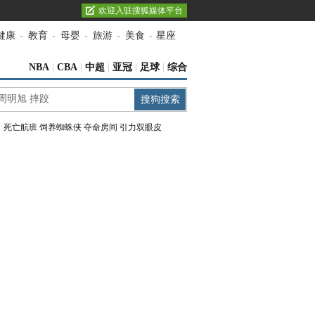
欢迎入驻搜狐媒体平台
健康
-
教育
-
母婴
-
旅游
-
美食
-
星座
NBA
|
CBA
|
中超
|
亚冠
|
足球
|
综合
：
死亡航班
饲养蜘蛛侠
夺命房间
引力双眼皮