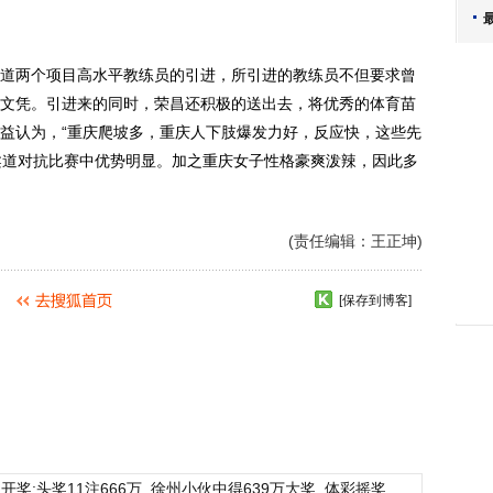
两个项目高水平教练员的引进，所引进的教练员不但要求曾
文凭。引进来的同时，荣昌还积极的送出去，将优秀的体育苗
益认为，“重庆爬坡多，重庆人下肢爆发力好，反应快，这些先
柔道对抗比赛中优势明显。加之重庆女子性格豪爽泼辣，因此多
(责任编辑：王正坤)
[保存到博客]
开奖:头奖11注666万
徐州小伙中得639万大奖
体彩摇奖