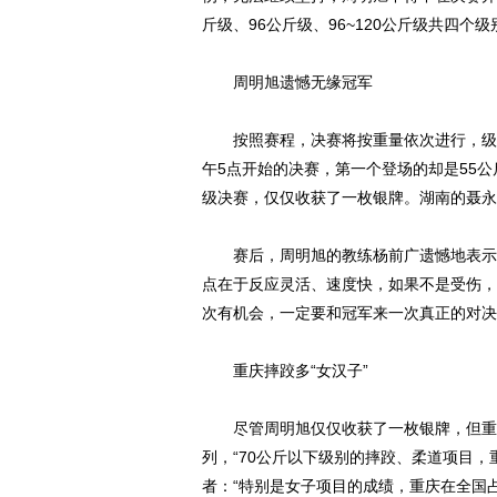
斤级、96公斤级、96~120公斤级共四个
周明旭遗憾无缘冠军
按照赛程，决赛将按重量依次进行，级别
午5点开始的决赛，第一个登场的却是55
级决赛，仅仅收获了一枚银牌。湖南的聂永
赛后，周明旭的教练杨前广遗憾地表示：
点在于反应灵活、速度快，如果不是受伤，
次有机会，一定要和冠军来一次真正的对决
重庆摔跤多“女汉子”
尽管周明旭仅仅收获了一枚银牌，但重庆
列，“70公斤以下级别的摔跤、柔道项目
者：“特别是女子项目的成绩，重庆在全国占