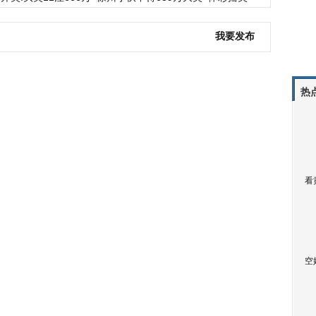
我要发布
热
看
空