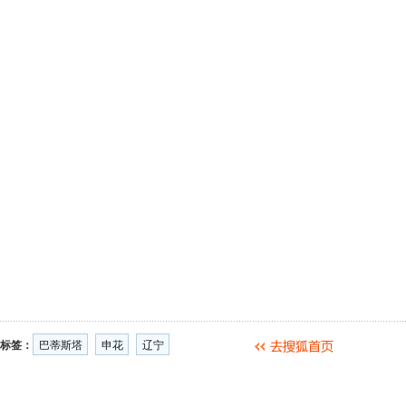
标签：
巴蒂斯塔
申花
辽宁