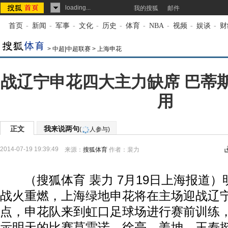
loading...
我的搜狐
邮件
首页
-
新闻
-
军事
-
文化
-
历史
-
体育
-
NBA
-
视频
-
娱谈
-
财
>
中超|中超联赛
>
上海申花
战辽宁申花四大主力缺席 巴蒂
用
正文
我来说两句
(
人参与)
2014-07-19 19:39:49
来源：
搜狐体育
作者：裴力
（搜狐体育 裴力 7月19日上海报道）
战火重燃，上海绿地申花将在主场迎战辽宁
点，申花队来到虹口足球场进行赛前训练
示明天的比赛莫雷诺、徐亮、姜坤、王寿