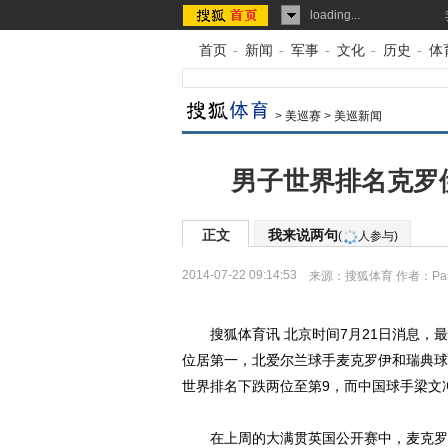
loading...
首页
-
新闻
-
军事
-
文化
-
历史
-
体
>
美巡赛
>
美巡新闻
男子世界排名克罗
正文
我来说两句
(
人参与)
2014-07-22 09:14:53
来源：
搜狐体育
作者：Pa
搜狐体育讯 北京时间7月21日消息，最
位居第一，北爱尔兰球手麦克罗伊和瑞典球
世界排名下跌两位至第9，而中国球手梁文冲
在上周的大满贯英国公开赛中，麦克罗伊