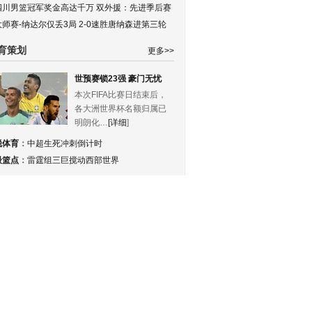
四川男篮冠军奖金高达千万 双外援：先进季后赛
大师赛-纳达尔仅丢3局 2-0速胜唐纳森进第三轮
育策划
更多>>
世预赛锁23强 豪门无忧
本次FIFA比赛日结束后，
各大洲世界杯名额归属已
明朗化…
[详细
]
锐体育
：
中超生死冲刺倒计时
最篮点
：
雷霆组三巨搅动西部世界