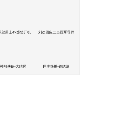
屌丝男士4>爆笑开机
刘欢回应二当冠军导师
神雕侠侣-大结局
同步热播-锦绣缘