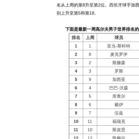
名从上周的第8升至第2位。
西班牙
球手加
别上升至第5和第18。
下面是最新一周高尔夫男子世界排名的
排名
上周
球员
1
1
亚当-斯科特
2
8
麦克罗伊
3
2
斯滕森
4
3
罗斯
5
9
加西亚
6
4
巴巴-沃森
7
5
库查尔
8
6
戴伊
9
7
伍兹
10
11
福瑞克
11
10
斯皮思
12
12
凯梅尔