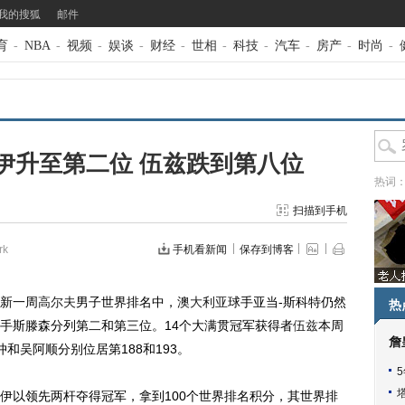
我的搜狐
邮件
育
-
NBA
-
视频
-
娱谈
-
财经
-
世相
-
科技
-
汽车
-
房产
-
时尚
-
伊升至第二位 伍兹跌到第八位
热词
扫描到手机
rk
手机看新闻
保存到博客
新一周
高尔夫
男子世界排名中，
澳大利亚
球手亚当-斯科特仍然
热
手斯滕森分列第二和第三位。14个大满贯冠军获得者
伍兹
本周
詹
和吴阿顺分别位居第188和193。
以领先两杆夺得冠军，拿到100个世界排名积分，其世界排