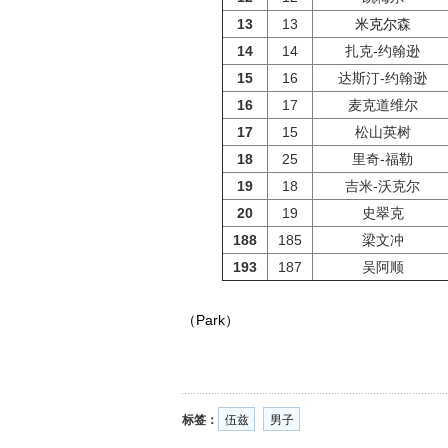
13
13
米克尔
森
14
14
扎克-约翰逊
15
16
达斯汀-约翰逊
16
17
麦克道维尔
17
15
松山英树
18
25
里奇-福勒
19
18
吉米-沃克尔
20
19
史翠克
188
185
梁文冲
193
187
吴阿顺
（Park）
标签：
伍兹
男子