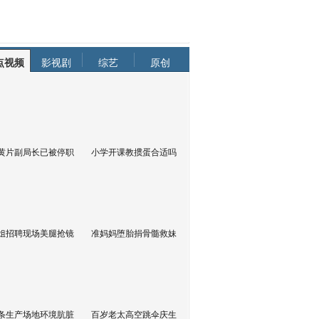
点视频
影视剧
综艺
原创
黄片副局长已被停职
小学开课教掼蛋合适吗
姐招聘现场美腿抢镜
准妈妈堕胎捐骨髓救妹
条生产场地环境肮脏
百岁老太高空跳伞庆生