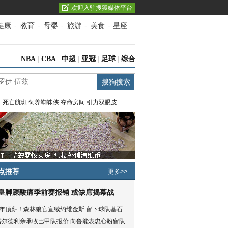
欢迎入驻搜狐媒体平台
健康
-
教育
-
母婴
-
旅游
-
美食
-
星座
NBA
|
CBA
|
中超
|
亚冠
|
足球
|
综合
：
死亡航班
饲养蜘蛛侠
夺命房间
引力双眼皮
点推荐
更多>>
皇脚踝酸痛季前赛报销 或缺席揭幕战
5年顶薪！森林狼官宣续约维金斯 留下球队基石
塔尔德利亲承收巴甲队报价 向鲁能表忠心盼留队