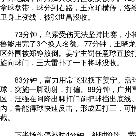
拿球盘带，球分到右路，王永珀横传，洛
卫身上变线，被张世昌没收。
73分钟，乌索受伤无法坚持比赛，小
鲁能用完了3个换人名额。77分钟，王晓
区外围被郑铮放倒。姜宁主罚任意球直接
旋向球门，王大雷扑了一下将球没收。
83分钟，富力用常飞亚换下姜宁。活
球，突施一脚劲射，打偏。88分钟，广州
区，汪强在阿隆出脚打门前把球挡出底线
内，鲁能得球快速反击，形成四打三，可
截。
下半场伤停补时4分钟。补时阶段，蒙