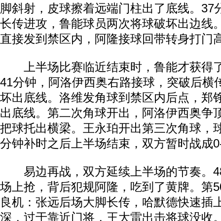
脚斜射，皮球擦着远端门柱出了底线。37
长传进攻，鲁能球员两次将球破坏出边线
直接发到禁区内，阿隆接球回带转身打门
上半场比赛临近结束时，鲁能才获得了
41分钟，阿洛伊西奥右路接球，突破后横
坏出底线。洛维发角球到禁区内后点，郑
出底线。第二次角球开出，阿洛伊西奥争
把球托出横梁。王永珀开出第三次角球，
分钟补时之后上半场结束，双方暂时战成0-
易边再战，双方延续上半场的节奏。4
场上抢，背后犯规阿隆，吃到了黄牌。第5
良机：张远后场大脚长传，哈默德快速插
深，过于靠近门将，王大雷出击将球没收