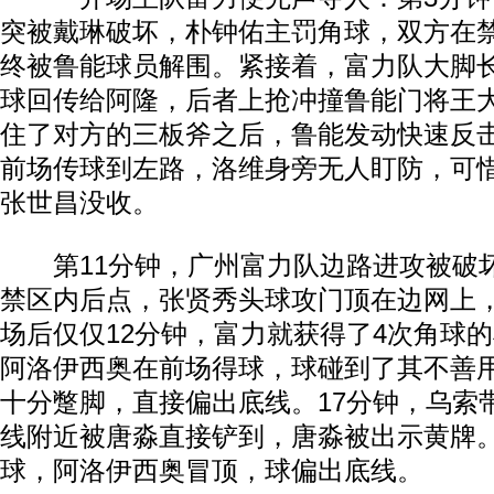
突被戴琳破坏，朴钟佑主罚角球，双方在
终被鲁能球员解围。紧接着，富力队大脚
球回传给阿隆，后者上抢冲撞鲁能门将王
住了对方的三板斧之后，鲁能发动快速反
前场传球到左路，洛维身旁无人盯防，可
张世昌没收。
第11分钟，广州富力队边路进攻被破
禁区内后点，张贤秀头球攻门顶在边网上
场后仅仅12分钟，富力就获得了4次角球的
阿洛伊西奥在前场得球，球碰到了其不善
十分蹩脚，直接偏出底线。17分钟，乌索
线附近被唐淼直接铲到，唐淼被出示黄牌
球，阿洛伊西奥冒顶，球偏出底线。