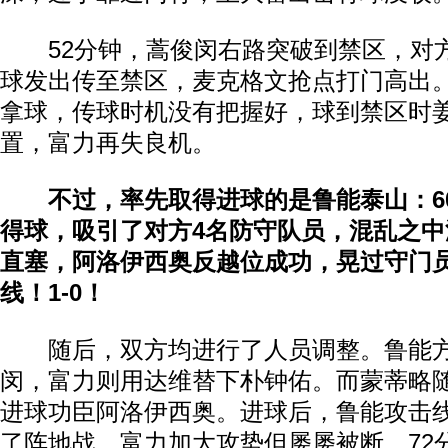
52分钟，蒿俊闵右路突破到禁区，对
球发出传至禁区，麦克格文抢点打门高出。
拿球，传球时机没有把握好，球到禁区时
置，富力再失良机。
不过，率先取得进球的是鲁能泰山：6
得球，吸引了对方4名防守队员，混乱之
直塞，阿洛伊西奥反越位成功，晃过守门
线！1-0！
随后，双方均进行了人员调整。鲁能方
闵，富力则用达维替下朴钟佑。而蒙蒂略
进球功臣阿洛伊西奥。进球后，鲁能攻击
了阵地战，富力加大攻势但屡屡被断。72