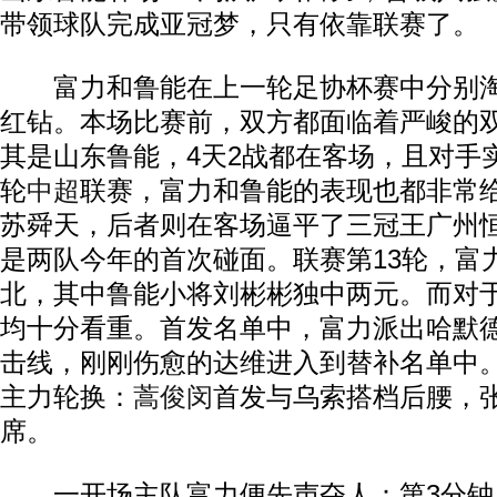
带领球队完成亚冠梦，只有依靠联赛了。
富力和鲁能在上一轮足协杯赛中分别淘
红钻。本场比赛前，双方都面临着严峻的
其是山东鲁能，4天2战都在客场，且对手
轮
中超
联赛，富力和鲁能的表现也都非常给
苏舜天，后者则在客场逼平了三冠王广州
是两队今年的首次碰面。联赛第13轮，富力
北，其中鲁能小将刘彬彬独中两元。而对
均十分看重。首发名单中，富力派出哈默
击线，刚刚伤愈的达维进入到替补名单中
主力轮换：
蒿俊闵
首发与乌索搭档后腰，
席。
一开场主队富力便先声夺人：第3分钟