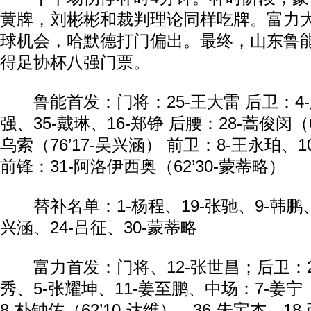
黄牌，刘彬彬和裁判理论同样吃牌。富力
球机会，哈默德打门偏出。最终，山东鲁
得足协杯八强门票。
鲁能首发：门将：25-王大雷 后卫：4-
强、35-戴琳、16-郑铮 后腰：28-蒿俊闵（6
乌索（76’17-吴兴涵） 前卫：8-王永珀、1
前锋：31-阿洛伊西奥（62’30-蒙蒂略）
替补名单：1-杨程、19-张驰、9-韩鹏、1
兴涵、24-吕征、30-蒙蒂略
富力首发：门将、12-张世昌；后卫：20
秀、5-张耀坤、11-姜至鹏、中场：7-姜宁（
8-朴钟佑（62’10-达维）、36-朱宝杰、1