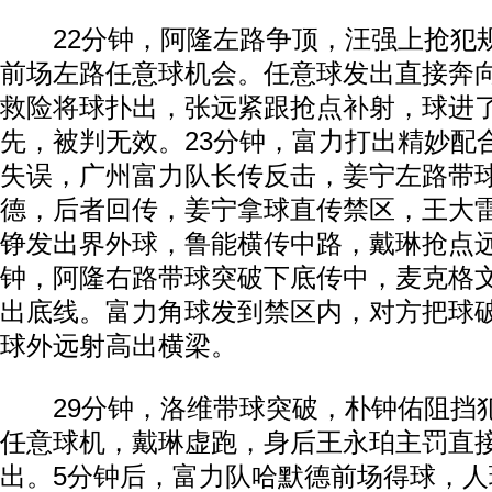
22分钟，阿隆左路争顶，汪强上抢犯
前场左路任意球机会。任意球发出直接奔
救险将球扑出，张远紧跟抢点补射，球进
先，被判无效。23分钟，富力打出精妙配
失误，广州富力队长传反击，姜宁左路带
德，后者回传，姜宁拿球直传禁区，王大
铮发出界外球，鲁能横传中路，戴琳抢点远
钟，阿隆右路带球突破下底传中，麦克格
出底线。富力角球发到禁区内，对方把球
球外远射高出横梁。
29分钟，洛维带球突破，朴钟佑阻挡
任意球机，戴琳虚跑，身后王永珀主罚直
出。5分钟后，富力队哈默德前场得球，