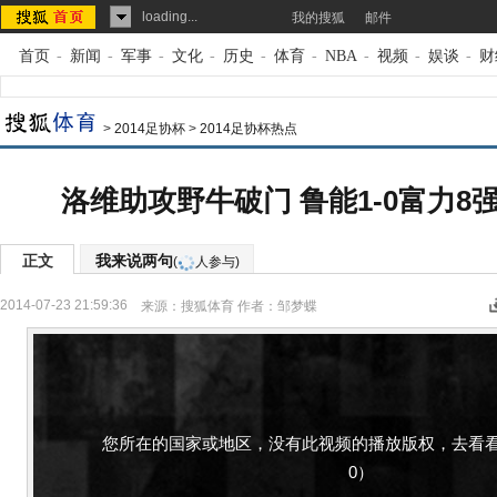
loading...
我的搜狐
邮件
首页
-
新闻
-
军事
-
文化
-
历史
-
体育
-
NBA
-
视频
-
娱谈
-
财
>
2014足协杯
>
2014足协杯热点
洛维助攻野牛破门 鲁能1-0富力8
正文
我来说两句
(
人参与)
2014-07-23 21:59:36
来源：
搜狐体育
作者：邹梦蝶
您所在的国家或地区，没有此视频的播放版权，去看看
0）