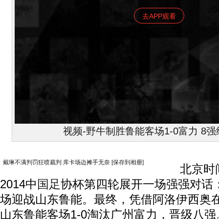
去APP观看
视频-野牛制胜鲁能客场1-0富力 8
戴琳不满判罚狂喷裁判 库卡场边摊手无奈
[保存到相册]
北京时间7
2014中
国足
协杯第四轮展开一场强强对话
场迎战山东鲁能。最终，凭借阿洛伊西奥在
山东鲁能客场1-0淘汰广州富力，晋级八强