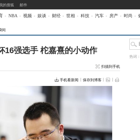
我的搜狐
邮件
育
-
NBA
-
视频
-
娱谈
-
财经
-
世相
-
科技
-
汽车
-
房产
-
时尚
-
瞬间
16强选手 柁嘉熹的小动作
热词
扫描到手机
手机看新闻
保存到博客