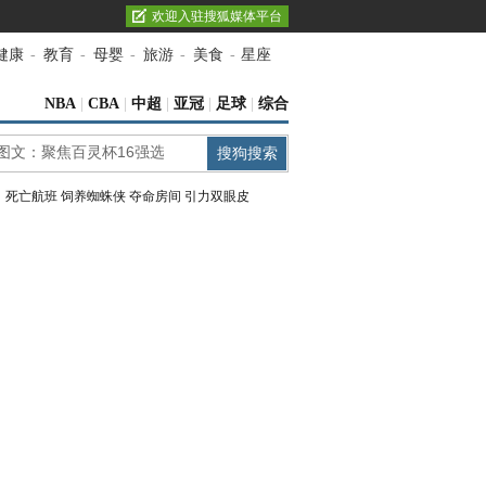
欢迎入驻搜狐媒体平台
健康
-
教育
-
母婴
-
旅游
-
美食
-
星座
NBA
|
CBA
|
中超
|
亚冠
|
足球
|
综合
：
死亡航班
饲养蜘蛛侠
夺命房间
引力双眼皮