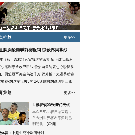
点推荐
更多>>
皇脚踝酸痛季前赛报销 或缺席揭幕战
5年顶薪！森林狼官宣续约维金斯 留下球队基石
塔尔德利亲承收巴甲队报价 向鲁能表忠心盼留队
四川男篮冠军奖金高达千万 双外援：先进季后赛
大师赛-纳达尔仅丢3局 2-0速胜唐纳森进第三轮
育策划
更多>>
世预赛锁23强 豪门无忧
本次FIFA比赛日结束后，
各大洲世界杯名额归属已
明朗化…
[详细
]
锐体育
：
中超生死冲刺倒计时