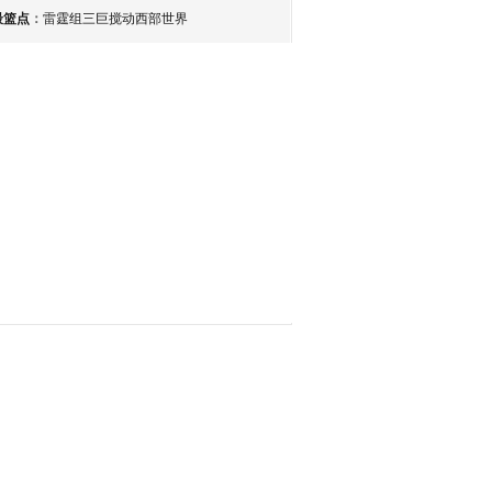
最篮点
：
雷霆组三巨搅动西部世界