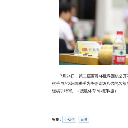
7月24日，第二届百灵杯世界
围棋
公开
棋手与7位
韩国
棋手为争夺晋级八强的名额
强棋手特写。（搜狐体育 许楠萍/摄）
标签：
小动作
百灵