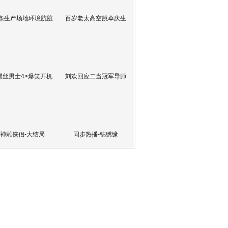
条生产场地环境肮脏
百岁老太高空跳伞庆生
屌丝男士4>爆笑开机
刘欢回应二当冠军导师
神雕侠侣-大结局
同步热播-锦绣缘