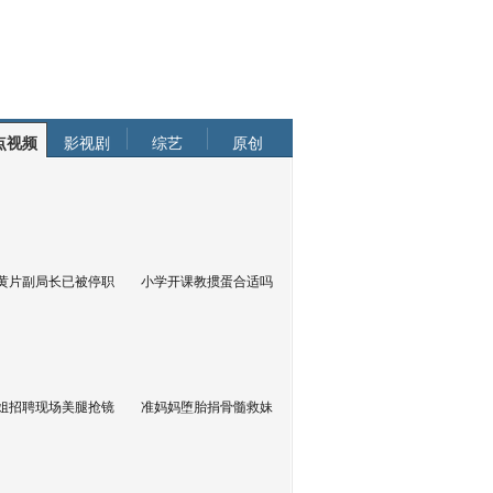
点视频
影视剧
综艺
原创
黄片副局长已被停职
小学开课教掼蛋合适吗
姐招聘现场美腿抢镜
准妈妈堕胎捐骨髓救妹