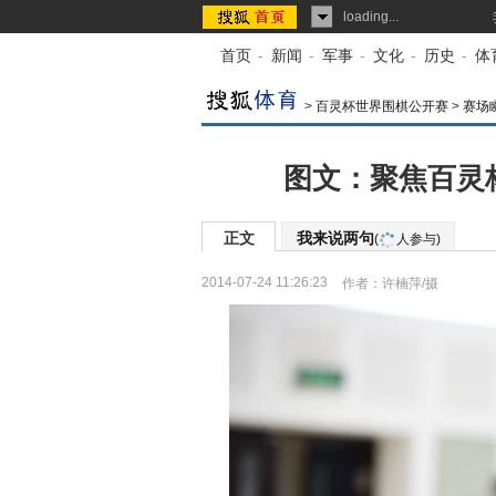
loading...
首页
-
新闻
-
军事
-
文化
-
历史
-
体
>
百灵杯世界围棋公开赛
>
赛场
图文：聚焦百灵杯
正文
我来说两句
(
人参与)
2014-07-24 11:26:23
作者：许楠萍/摄