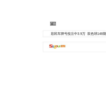
广告
彩民车牌号投注中3.9万
双色球148期