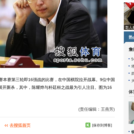
热
詹
赛本赛第三轮即16强战的比赛，在中国棋院拉开战幕。9位中国
展开厮杀，其中，陈耀烨与朴廷桓之战最为引人注目。图为16
体
(责任编辑：王燕芳)
[保存到博客]