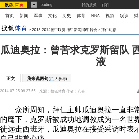
loading...
我的搜狐
邮件
首页
-
新闻
-
军事
-
文化
-
历史
-
体育
-
NBA
-
视频
-
娱谈
-
财
>
2013-2014德甲联赛|德甲新闻|德甲转会
>
拜仁动态
瓜迪奥拉：曾苦求克罗斯留队 
液
正文
我来说两句
(
人参与)
2014-07-25 09:27:55
来源：
搜狐体育
作者：八喜
众所周知，
拜仁
主帅瓜迪奥拉一直非
的麾下，克罗斯被成功地调教成为一名世
徒远走
西班牙
，瓜迪奥拉在接受采访时表
自己非常心痛。