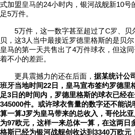
式加盟
皇马
的24小时内，银河战舰新10
足5万件。
5万件，这一数字甚至超过了
C罗
、贝
贝，这3人当中最接近罗德里格斯的是贝
皇马的第一天共售出了4万件球衣，但这
着不小的差距。
更具震撼力的还在后面，
据某统计公
班牙
当地时间22日，皇马宣布签约罗德里
足3日的时间内，罗德里格斯的球衣已经在
345000件。或许球衣售量的数字还不能
算一算J罗为皇马带来的总收入，哥伦比
为97欧元，这样一来总体一算，在这两日
格斯已经为银河战舰创收达到3340万欧元