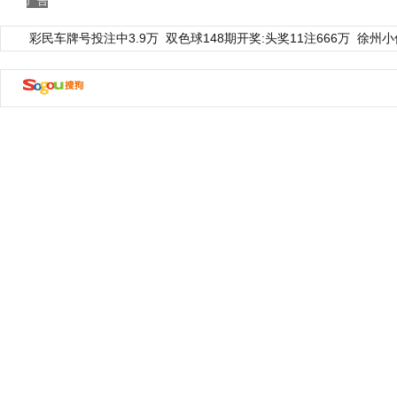
广告
彩民车牌号投注中3.9万
双色球148期开奖:头奖11注666万
徐州小