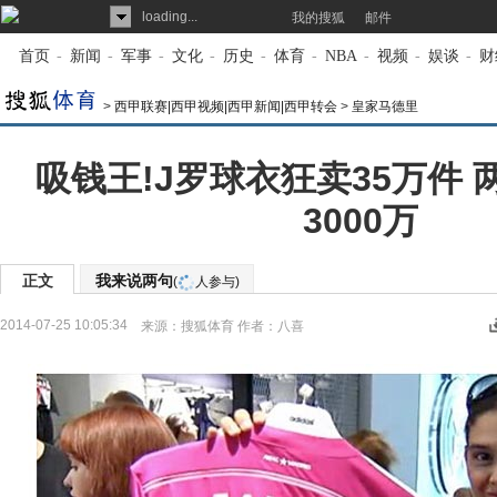
loading...
我的搜狐
邮件
首页
-
新闻
-
军事
-
文化
-
历史
-
体育
-
NBA
-
视频
-
娱谈
-
财
>
西甲联赛|西甲视频|西甲新闻|西甲转会
>
皇家马德里
吸钱王!J罗球衣狂卖35万件
3000万
正文
我来说两句
(
人参与)
2014-07-25 10:05:34
来源：
搜狐体育
作者：八喜