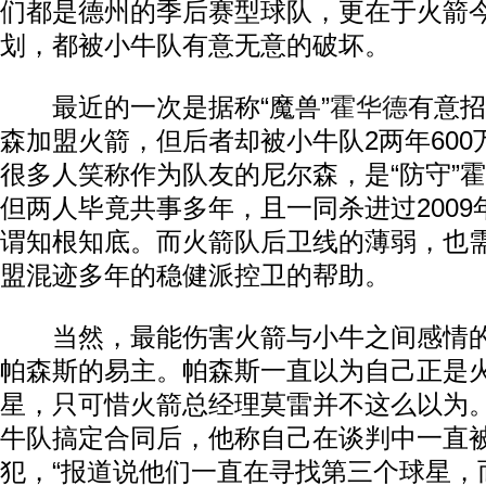
们都是德州的季后赛型球队，更在于火箭
划，都被小牛队有意无意的破坏。
最近的一次是据称“魔兽”
霍华德
有意招
森加盟火箭，但后者却被小牛队2两年60
很多人笑称作为队友的尼尔森，是“防守”
但两人毕竟共事多年，且一同杀进过200
谓知根知底。而火箭队后卫线的薄弱，也
盟混迹多年的稳健派控卫的帮助。
当然，最能伤害火箭与小牛之间感情的
帕森斯的易主。帕森斯一直以为自己正是
星，只可惜火箭总经理莫雷并不这么以为
牛队搞定合同后，他称自己在谈判中一直
犯，“报道说他们一直在寻找第三个球星，