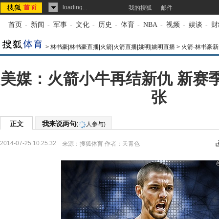
loading...
我的搜狐
邮件
首页
-
新闻
-
军事
-
文化
-
历史
-
体育
-
NBA
-
视频
-
娱谈
-
财
>
林书豪|林书豪直播|火箭|火箭直播|姚明|姚明直播
>
火箭-林书豪新
美媒：火箭小牛再结新仇 新赛
张
正文
我来说两句
(
人参与)
2014-07-25 10:25:32
来源：
搜狐体育
作者：天青色