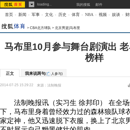
loading...
我的搜狐
邮件
首页
-
新闻
-
军事
-
文化
-
历史
-
体育
-
NBA
-
视频
-
娱谈
-
财
>
CBA北方球队
>
北京男篮|马布里
马布里10月参与舞台剧演出 
榜样
正文
我来说两句
(
人参与)
2014-07-25 15:29:22
来源：
法制晚报
法制晚报讯（实习生 徐邦印） 在全场
下，马布里身着曾经效力过的森林狼队球
家定神，他又迅速脱下衣服，换上了北京
不时展示自己黝黑健壮的肌肉。