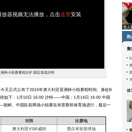
h播放器视频无法播放，点击
这里
安装
热
詹
5亚洲杯小组赛赛程出炉 国足首战沙特
天正式公布了2015年
澳大利亚
亚洲杯小组赛程时间。身处B
体
1月10日 16:00 沙特——中国；1月14日 16:00 中国
中国——朝鲜。中国队前两场小组赛在布里斯班体育场进行，最后一
对阵
比赛地
澳大利亚VS科威特
墨尔本矩形球场