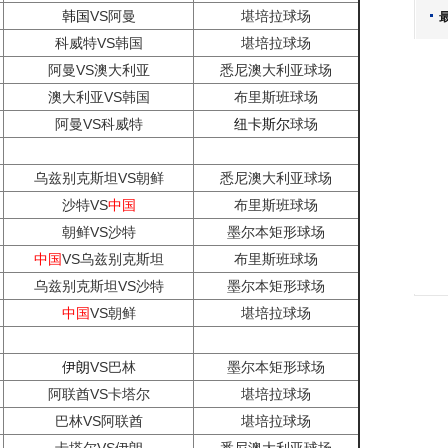
韩国
VS阿曼
堪培拉球场
科威特VS韩国
堪培拉球场
阿曼VS澳大利亚
悉尼澳大利亚球场
澳大利亚VS韩国
布里斯班球场
阿曼VS科威特
纽卡斯尔
球场
乌兹别克斯坦VS朝鲜
悉尼澳大利亚球场
沙特VS
中国
布里斯班球场
朝鲜VS沙特
墨尔本矩形球场
中国
VS乌兹别克斯坦
布里斯班球场
乌兹别克斯坦VS沙特
墨尔本矩形球场
中国
VS朝鲜
堪培拉球场
伊朗
VS巴林
墨尔本矩形球场
阿联酋VS卡塔尔
堪培拉球场
巴林VS阿联酋
堪培拉球场