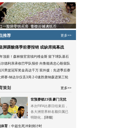
点推荐
更多>>
皇脚踝酸痛季前赛报销 或缺席揭幕战
5年顶薪！森林狼官宣续约维金斯 留下球队基石
塔尔德利亲承收巴甲队报价 向鲁能表忠心盼留队
四川男篮冠军奖金高达千万 双外援：先进季后赛
大师赛-纳达尔仅丢3局 2-0速胜唐纳森进第三轮
育策划
更多>>
世预赛锁23强 豪门无忧
本次FIFA比赛日结束后，
各大洲世界杯名额归属已
明朗化…
[详细
]
锐体育
：
中超生死冲刺倒计时