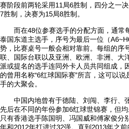
赛阶段前两轮采用11局6胜制，四分之一决
7胜制，决赛为15局8胜制。
而在48位参赛选手的分配方面，通常
泰国东道主选手，序号为最后一位（A6~H
势，比赛桌号一般会相对靠前。每组的序
联、国际台联以及亚洲、欧洲、非洲、大
派或提名的选手连同外卡人员共同组成，
的曾用名称“6红球国际赛”所言，这可以
手的大聚会。
中国内地曾有于德陆、刘闯、李行、张
先后在不同的年份参加6红球世锦赛，但
只有香港选手陈国明、冯国威和傅家俊分别在2
年和2012年打进过32强。直到2013年