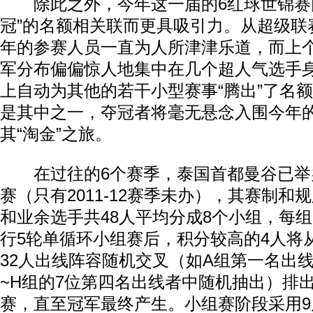
除此之外，今年这一届的6红球世锦赛因
冠”的名额相关联而更具吸引力。从超级联
年的参赛人员一直为人所津津乐道，而上
军分布偏偏惊人地集中在几个超人气选手
上自动为其他的若干小型赛事“腾出”了名
是其中之一，夺冠者将毫无悬念入围今年
其“淘金”之旅。
在过往的6个赛季，泰国首都曼谷已举办
赛（只有2011-12赛季未办），其赛制和
和业余选手共48人平均分成8个小组，每
行5轮单循环小组赛后，积分较高的4人将
32人出线阵容随机交叉（如A组第一名出
~H组的7位第四名出线者中随机抽出）排
赛，直至冠军最终产生。小组赛阶段采用9