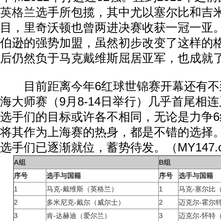
英格兰
选手所包揽，其中尤以塞尔比和吉
目，里奇沃顿也曾两进决赛收获一冠一亚。
伯逊的强势加盟，虽然初步改变了这样的
后仍然负于马克戴维斯屈居亚军，也成就
目前距离今年6红球世锦赛开幕还有不
海大师赛（9月8-14日举行）几乎首尾相
选手们的目标或许各不相同，无论是力争
将其作为上海赛的热身，都是不错的选择
选手们已逐渐就位，蓄势待发。（MY147.c
A组
B组
序号
选手与国籍
序号
选手与国籍
1
马克-戴维斯（英格兰）
1
马克-塞尔比
2
多米尼克-戴尔（威尔士）
2
迈克尔-霍尔
3
肯-达赫迪（爱尔兰）
3
迈克尔-怀特