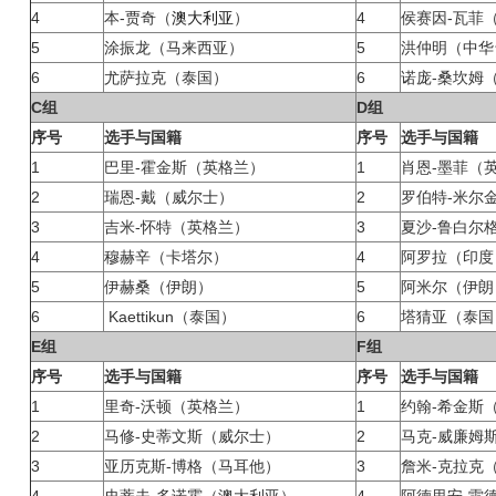
4
本-贾奇（
澳大利亚
）
4
侯赛因-瓦菲
5
涂振龙（马来西亚）
5
洪仲明（中华
6
尤萨拉克（泰国）
6
诺庞-桑坎姆
C组
D组
序号
选手与国籍
序号
选手与国籍
1
巴里-霍金斯（英格兰）
1
肖恩-墨菲（
2
瑞恩-戴（威尔士）
2
罗伯特-米尔
3
吉米-怀特（英格兰）
3
夏沙-鲁白尔
4
穆赫辛（卡塔尔）
4
阿罗拉（印度
5
伊赫桑（伊朗）
5
阿米尔（伊朗
6
Kaettikun（泰国）
6
塔猜亚（泰国
E组
F组
序号
选手与国籍
序号
选手与国籍
1
里奇-沃顿（英格兰）
1
约翰-希金斯
2
马修-史蒂文斯（威尔士）
2
马克-威廉姆
3
亚历克斯-博格（马耳他）
3
詹米-克拉克