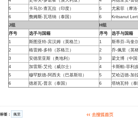
4
史蒂夫-多诺霍（澳大利亚）
4
阿德里安-雷
5
卡马尔-查瓦拉（印度）
5
尤索菲（摩洛
6
詹姆斯
-瓦塔纳（泰国）
6
Kritsanut L
J组
H组
序号
选手与国籍
序号
选手与国籍
1
斯图亚特-宾汉姆（英格兰）
1
斯蒂芬-马奎
2
格雷姆-多特（苏格兰）
2
乔-佩里（英
3
安德里亚斯（奥地利）
3
梁文博（中国
4
加雷斯-艾伦（威尔士）
4
卡斯帕-菲利
5
穆罕默德-阿西夫（巴基斯坦）
5
艾哈迈德-加
6
德差瓦-普京（泰国）
6
塔纳瓦特（泰
标签：
佩里