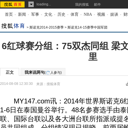
loading...
我的搜狐
邮件
首页
-
新闻
-
军事
-
文化
-
历史
-
体育
-
NBA
-
视频
-
娱谈
-
财
>
斯诺克2014-2015赛季
>
斯诺克14-15赛季中国军团
6红球赛分组：75双杰同组 梁
里
正文
我来说两句
(
人参与)
2014-08-08 12:30:30
来源：
搜狐体育
MY147.com讯：2014年世界斯诺克
1-6日在泰国曼谷举行。48名参赛选手由
联、国际台联以及各大洲台联所指派或提
员共同组成。分组情况现已揭晓，前两届