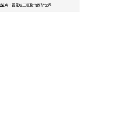
最篮点
：
雷霆组三巨搅动西部世界