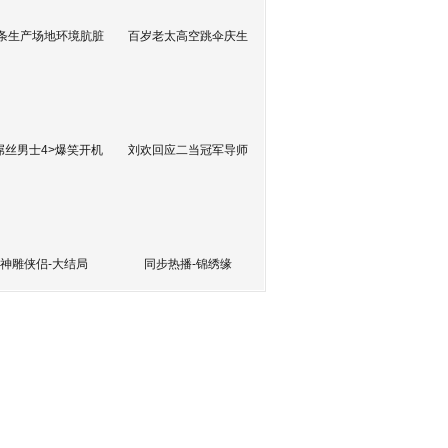
条生产场地环境肮脏
百岁老太高空跳伞庆生
屌丝男士4>爆笑开机
刘欢回应二当冠军导师
神雕侠侣-大结局
同步热播-锦绣缘