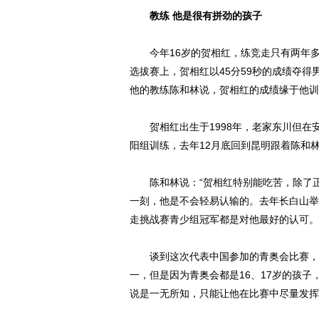
教练 他是很有拼劲的孩子
今年16岁的贺相红，练竞走只有两年多
选拔赛上，贺相红以45分59秒的成绩夺得男子
他的教练陈和林说，贺相红的成绩缘于他训
贺相红出生于1998年，老家东川但在安
阳组训练，去年12月底回到昆明跟着陈和
陈和林说：“贺相红特别能吃苦，除了正
一刻，他是不会轻易认输的。去年长白山举
走挑战赛青少组冠军都是对他最好的认可。
谈到这次代表中国参加的青奥会比赛，陈
一，但是因为青奥会都是16、17岁的孩
说是一无所知，只能让他在比赛中尽量发挥