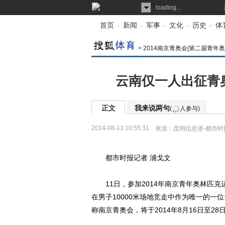
loading...
首页
-
新闻
-
军事
-
文化
-
历史
-
体
>
2014南京青奥会|第二届青年
云南仅一人出征青奥
正文
我来说两句
(
人参与)
2014-08-13 10:55:31
来源：
昆明信息港-都市时
都市时报记者 浦戈文
11日，参加2014年南京青年奥林匹克
在男子10000米场地竞走中作为唯一的一
称南京青奥会，将于2014年8月16日至2