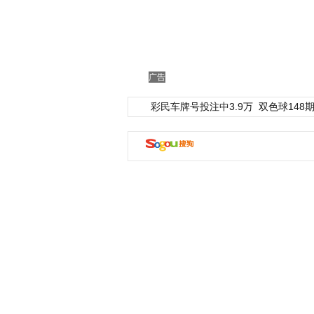
广告
彩民车牌号投注中3.9万
双色球148期