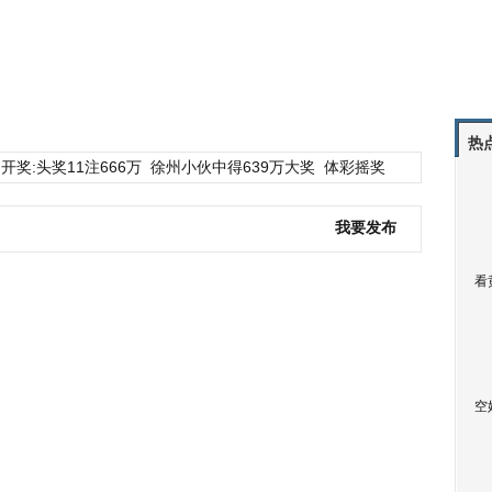
热
开奖:头奖11注666万
徐州小伙中得639万大奖
体彩摇奖
我要发布
看
空