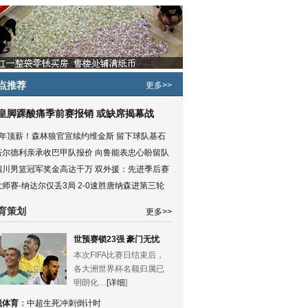
点推荐
更多>>
皇脚踝酸痛季前赛报销 或缺席揭幕战
5年顶薪！森林狼官宣续约维金斯 留下球队基石
塔尔德利亲承收巴甲队报价 向鲁能表忠心盼留队
四川男篮冠军奖金高达千万 双外援：先进季后赛
大师赛-纳达尔仅丢3局 2-0速胜唐纳森进第三轮
育策划
更多>>
世预赛锁23强 豪门无忧
本次FIFA比赛日结束后，
各大洲世界杯名额归属已
明朗化…
[详细
]
锐体育
：
中超生死冲刺倒计时