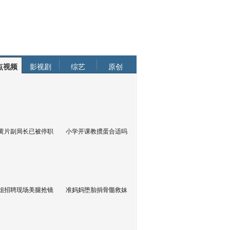
点视频
影视剧
综艺
原创
黄片副局长已被停职
小学开课教掼蛋合适吗
姐招聘现场美腿抢镜
准妈妈堕胎捐骨髓救妹