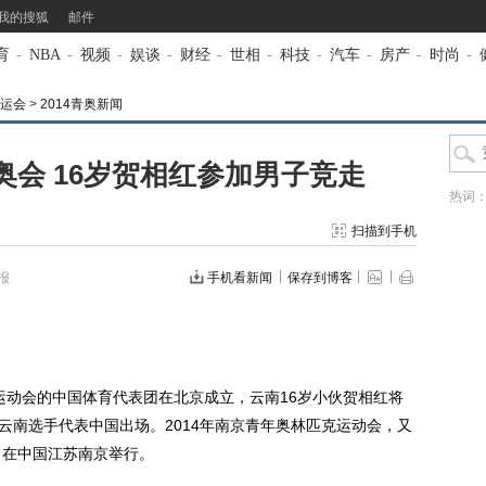
我的搜狐
邮件
育
-
NBA
-
视频
-
娱谈
-
财经
-
世相
-
科技
-
汽车
-
房产
-
时尚
-
奥运会
>
2014青奥新闻
会 16岁贺相红参加男子竞走
热词
扫描到手机
报
手机看新闻
保存到博客
运动会的中国体育代表团在北京成立，云南16岁小伙贺相红将
位云南选手代表中国出场。2014年南京青年奥林匹克运动会，又
8日在中国江苏南京举行。