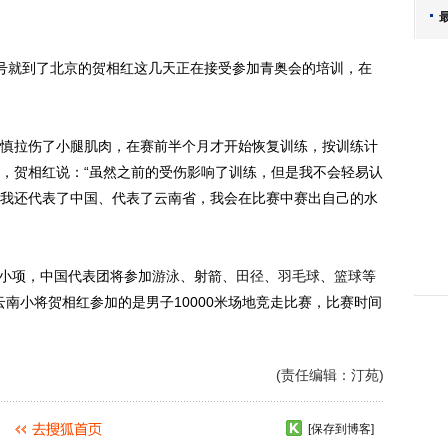
就到了北京的贺相红这几天正在接受参加青奥会的培训，在
拉伤了小腿肌肉，在赛前半个月才开始恢复训练，按训练计
，贺相红说：“虽然之前的受伤影响了训练，但是我不会轻易认
我还代表了中国、代表了云南省，我会在比赛中赛出自己的水
小项，中国代表团将参加
游泳
、射箭、
田径
、
羽毛球
、
篮球
等
。云南小将贺相红参加的是男子10000米场地竞走比赛，比赛时间
(责任编辑：汀苑)
[保存到博客]