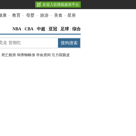
欢迎入驻搜狐媒体平台
健康
-
教育
-
母婴
-
旅游
-
美食
-
星座
NBA
|
CBA
|
中超
|
亚冠
|
足球
|
综合
：
死亡航班
饲养蜘蛛侠
夺命房间
引力双眼皮