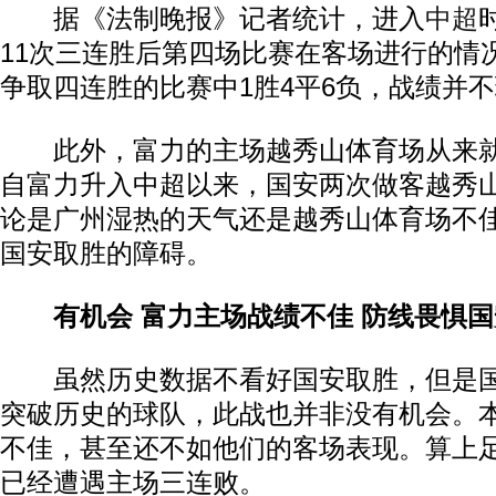
据《法制晚报》记者统计，进入
中超
11次三连胜后第四场比赛在客场进行的情
争取四连胜的比赛中1胜4平6负，战绩并
此外，富力的主场越秀山体育场从来就
自富力升入中超以来，国安两次做客越秀
论是广州湿热的天气还是越秀山体育场不
国安取胜的障碍。
有机会 富力主场战绩不佳 防线畏惧
虽然历史数据不看好国安取胜，但是国
突破历史的球队，此战也并非没有机会。
不佳，甚至还不如他们的客场表现。算上
已经遭遇主场三连败。