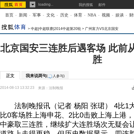
loading...
我的搜狐
邮件
首页
-
新闻
-
军事
-
文化
-
历史
-
体育
-
NBA
-
视频
-
娱谈
-
财
>
中超|中超联赛|2014中超第20轮
>
广州富力VS北京国安
北京国安三连胜后遇客场 此前
胜
正文
我来说两句
(
人参与)
2014-08-13 13:32:23
来源：
法制晚报
法制晚报讯（记者 杨阳 张珺） 4比1
比0客场胜上海申花、2比0击败上海上港
中豪取三连胜，继续扩大连胜场次无疑会
道路上走得更稳，但历史数据显示，四连