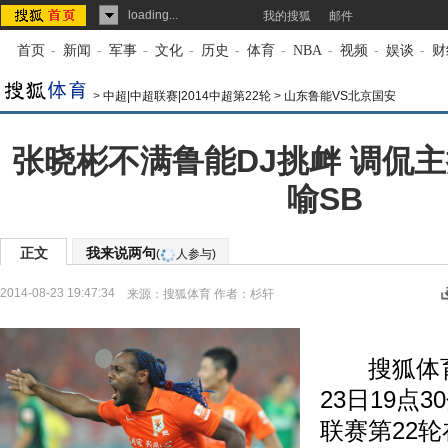
loading...
我的搜狐
邮件
首页
-
新闻
-
军事
-
文化
-
历史
-
体育
-
NBA
-
视频
-
娱谈
-
财
>
中超|中超联赛|2014中超第22轮
>
山东鲁能VS北京国安
张晓彬不满鲁能DJ挑衅 调侃
喻SB
正文
我来说两句
(
人参与)
2014-08-23 19:47:34
来源：
搜狐体育
作者：杉轩
搜狐体育
23日19点3
联赛第22