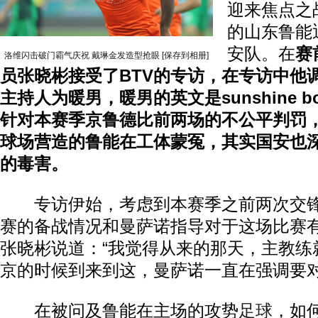
迎来焦点之
的山东鲁能
安队。在
赛
洛维闪击破门霸气庆祝 戴琳金发造型抢眼
[保存到相册]
员张晓彬接受了BTV的专访，在专访中他
主持人为暖男，暖男的英文是sunshine 
针对本赛季京鲁德比前两场的不公平判罚
球场营造的鲁能在工体蒙冤，其实国安也
的毒害。
专访伊始，考虑到本赛季之前两次交锋
赛的备战情况和曼萨诺指导对于这场比赛
张晓彬说道：“我觉得从来的那天，主教练
京的时候到来到这，曼萨诺一直在强调要对
在被问及鲁能在主场的攻势
足球
，如