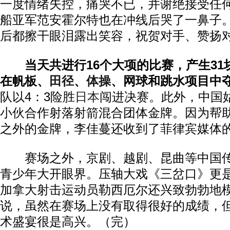
一度情绪失控，痛哭不已，并谢绝接受任
船亚军范安霍尔特也在冲线后哭了一鼻子
后都擦干眼泪露出笑容，祝贺对手、赞扬
当天共进行16个大项的比赛，产生3
在帆板、
田径
、
体操
、网球和跳水项目中
队以4：3险胜
日本
闯进决赛。此外，中国
小伙合作射落射箭混合团体金牌。因为帮助
之外的金牌，李佳蔓还收到了菲律宾媒体的
赛场之外，京剧、越剧、昆曲等中国传
青少年大开眼界。压轴大戏《三岔口》更
加拿大射击运动员勒西厄尔还兴致勃勃地
说，虽然在赛场上没有取得很好的成绩，
术盛宴很是高兴。（完）