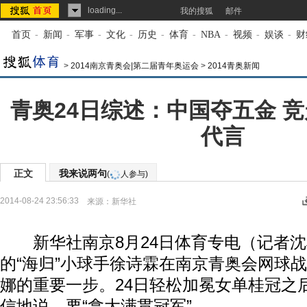
loading...
我的搜狐
邮件
首页
-
新闻
-
军事
-
文化
-
历史
-
体育
-
NBA
-
视频
-
娱谈
-
财
>
2014南京青奥会|第二届青年奥运会
>
2014青奥新闻
青奥24日综述：中国夺五金 
代言
正文
我来说两句
(
人参与)
2014-08-24 23:56:33
来源：
新华社
新华社南京8月24日体育专电（记者沈
的“海归”小球手徐诗霖在南京青奥会网球
娜的重要一步。24日轻松加冕女单桂冠之
信地说，要“拿大满贯冠军”。