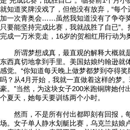
是“完成比赛，战胜自己”。临赛前1个月
就知道奖牌没戏了，但他没有放弃，“每个
加一次青奥会……虽然我知道没有了争夺
只要能坚持完成比赛，我就战胜了自已”。
完成一万米竞走，16岁的贺相红用行动为
所谓梦想成真，最直观的解释大概就是
东西真切地拿到手里。美国姑娘约翰逊就
感觉。“你知道每天晚上做梦都梦到夺得奖
吗？从4月开始，我就一直做着这样的梦。
豪。”当然，为这块女子200米跑铜牌她付
个夏天，她每天要训练两个小时。
然而，不是所有付出都即刻有回报，每
场。女子单人静水划艇比赛，乌克兰姑娘卢