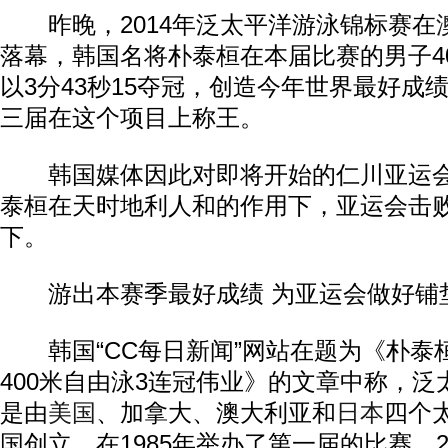
昨晚，2014年泛太平洋游泳锦标赛在
落幕，韩国名将朴泰桓在本届比赛的男子4
以3分43秒15夺冠，创造今年世界最好成
三届在这个项目上称王。
韩国媒体因此对即将开始的仁川亚运会
泰桓在天时地利人和的作用下，亚运会击
下。
游出本赛季最好成绩 为亚运会做好铺
韩国“CC每日新闻”网站在题为《朴泰
400米自由泳3连冠伟业》的文章中称，
是由
美国
、加拿大、澳大利亚和
日本
四个
国创立，在1985年举办了第一届的比赛，2