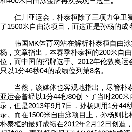
和400米自由泳金牌再次实现三冠王。
仁川亚运会，朴泰桓除了三项力争卫冕
了1500米自由泳项目，而这正是孙杨的成
韩国MK体育网站在解析朴泰桓自由泳
杨，文章指出，本赛季朴泰桓的200米自由
位，而中国的招牌选手、2012年伦敦奥
只以1分46秒04的成绩位列第8名。
当然，该媒体也客观地指出，尽管朴泰桓
亚运会曾经以1分44秒80创下了当时200
录，但是2013年9月7日，孙杨则用1分44
录。而在1500米自由泳项目上，孙杨则
朴泰桓的最好成绩在2012年2月12日创造