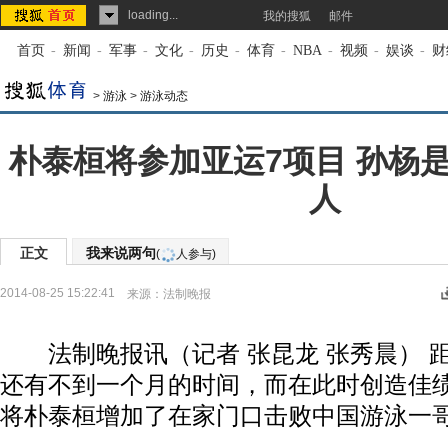
loading...
我的搜狐
邮件
首页
-
新闻
-
军事
-
文化
-
历史
-
体育
-
NBA
-
视频
-
娱谈
-
财
>
游泳
>
游泳动态
朴泰桓将参加亚运7项目 孙杨是
人
正文
我来说两句
(
人参与)
2014-08-25 15:22:41
来源：
法制晚报
法制晚报讯（记者 张昆龙 张秀晨） 
还有不到一个月的时间，而在此时创造佳
将朴泰桓增加了在家门口击败中国游泳一