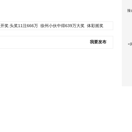
辣
开奖:头奖11注666万
徐州小伙中得639万大奖
体彩摇奖
我要发布
<