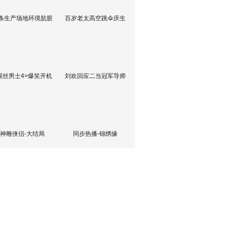
条生产场地环境肮脏
百岁老太高空跳伞庆生
屌丝男士4>爆笑开机
刘欢回应二当冠军导师
神雕侠侣-大结局
同步热播-锦绣缘