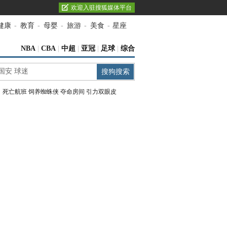
欢迎入驻搜狐媒体平台
健康
-
教育
-
母婴
-
旅游
-
美食
-
星座
NBA
|
CBA
|
中超
|
亚冠
|
足球
|
综合
：
死亡航班
饲养蜘蛛侠
夺命房间
引力双眼皮