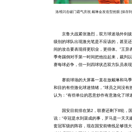
洛维闪击破门霸气庆祝 戴琳金发造型抢眼
[保存到
京鲁大战紧张激烈，双方球迷场外剑拔弩
级别的球队出现激光笔是不应该的，甚至还
间的攻击要表现得更职业，更得体。”王异
季奇踢倒对手第一时间把他拉起来，裁判以
赛每球必争，但一到四球状态双方队员表现
赛前球场的大屏幕一直在放戴琳和马季奇
和目的有些激化球迷情绪，“球员之间没有
认为：“有些单位的恶意炒作有意激化了球
国安目前排在第2，联赛还剩下8轮，国
说：“夺冠是水到渠成的事，
罗马
是一天天
套冠军级的阵容，现在国安前锋线足够强大