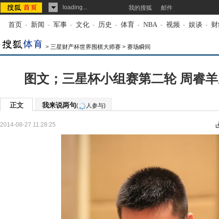
loading...
我的搜狐
邮件
首页
-
新闻
-
军事
-
文化
-
历史
-
体育
-
NBA
-
视频
-
娱谈
-
财
>
三星财产杯世界围棋大师赛
>
赛场瞬间
图文；三星杯小组赛第二轮 周睿
正文
我来说两句
(
人参与)
2014-08-27 11:28:25