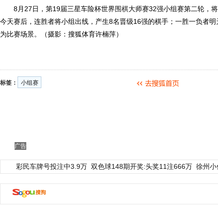
8月27日，第19届三星车险杯世界
围棋
大师赛32强小组赛第二轮，
今天赛后，连胜者将小组出线，产生8名晋级16强的棋手；一胜一负者
为比赛场景。（摄影：搜狐体育许楠萍）
标签：
小组赛
广告
彩民车牌号投注中3.9万
双色球148期开奖:头奖11注666万
徐州小