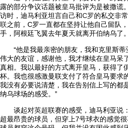
露的部分争议话题被皇马批评为是被撒谎。
访时，迪马利亚坦言自己和
C罗
的私交非
联
之前，C罗一直都在坚持让他自己留队
手，阿根廷飞翼去年夏天就离开伯纳乌了
“他是我最亲密的朋友，我和克里斯蒂亚
伟大的友谊，感谢他，我才继续在皇马呆
真相。我以最好的方式离开皇马，获得了
杯。我也很感激曼联支付了符合皇马要求
我没有必要说清楚，我在告别信上写的都
纳乌球场的感受。”
谈起对
英超
联赛的感受，迪马利亚说：
超最昂贵的球员，但穿上7号球衣的感觉