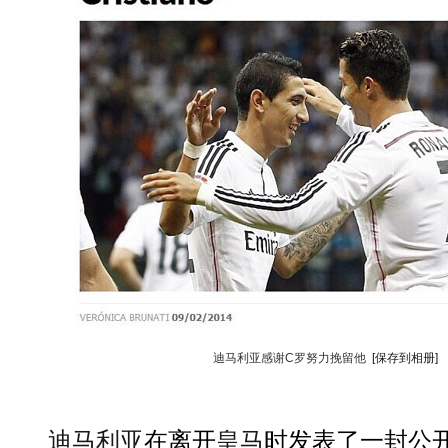
迪马利亚感谢C罗努力挽留他
[保存到相册]
迪马利亚
在离开
皇马
时发表了一封公