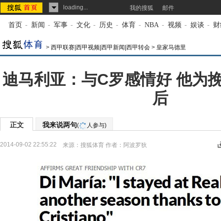
loading...
我的搜狐
邮件
首页
-
新闻
-
军事
-
文化
-
历史
-
体育
-
NBA
-
视频
-
娱谈
-
财
>
西甲联赛|西甲视频|西甲新闻|西甲转会
>
皇家马德里
迪马利亚：与C罗感情好 他为
后
正文
我来说两句
(
人参与)
2014-09-02 22:55:22
来源：
搜狐体育
作者：阿波罗狄