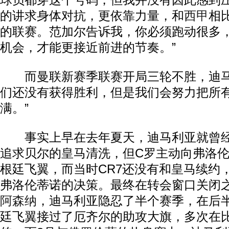
球员都穿这个号码，但我并没有因此感到
的讲求身体对抗，更依靠力量，和
西甲
相
的联赛。范加尔告诉我，你必须跑动很多
机会，才能更接近前进的节奏。”
而曼联新赛季联赛开局三轮不胜，迪马
们还没有获得胜利，但是我们会努力把所
满。”
事实上早在去年夏天，迪马利亚就曾经
追求贝尔的皇马清洗，但C罗主动向弗洛
根廷飞翼，而当时CR7还没有和皇马续约
弗洛伦蒂诺的决策。最终在转会窗口关闭
阿森纳
，迪马利亚隐忍了半个赛季，在后
廷飞翼接过了厄齐尔的助攻大旗，多次在