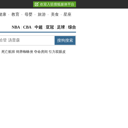
欢迎入驻搜狐媒体平台
健康
-
教育
-
母婴
-
旅游
-
美食
-
星座
NBA
|
CBA
|
中超
|
亚冠
|
足球
|
综合
：
死亡航班
饲养蜘蛛侠
夺命房间
引力双眼皮