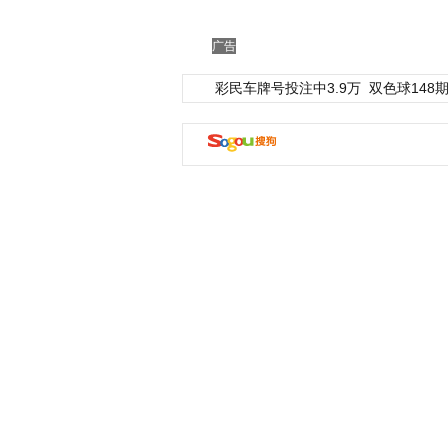
广告
彩民车牌号投注中3.9万
双色球148期