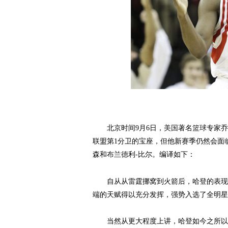
北京时间9月6日，
美国
著名
篮球
专家乔
联盟第1分卫的宝座，但他新赛季仍然会面
森和
布兰德
利-比尔。编译如下：
自从从雷霆挪窝到火箭后，哈登的表现越
端的天赋得以充分发挥，强势入选了全明星
当然从更大程度上讲，哈登如今之所以有