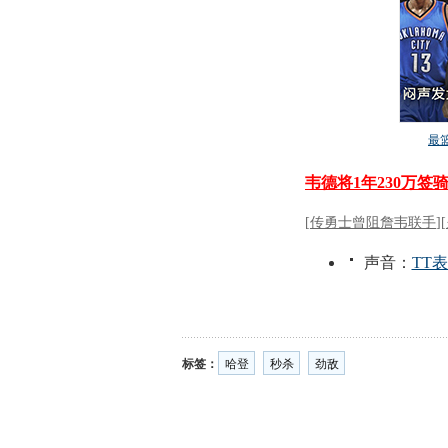
标签：
哈登
秒杀
劲敌