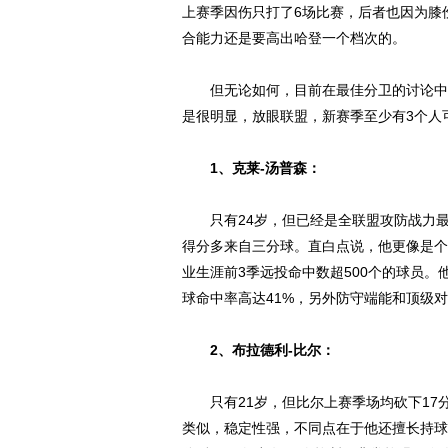
上赛季因伤只打了6场比赛，后者也因为膝
合能力还是要高出哈登一个档次的。
但无论如何，目前在最佳分卫的讨论中，
是很明显，放眼联盟，新赛季至少有3个人可
1、克莱-汤普森：
只有24岁，但已经是全联盟攻防战力最
得分多来自三分球。直白点说，他更像是个
业生涯前3季远投命中数超500个的球员。
球命中率高达41%，另外防守端能和顶级
2、布拉德利-比尔：
只有21岁，但比尔上赛季场均砍下17分
类似，稳定性强，不同点在于他还擅长持球