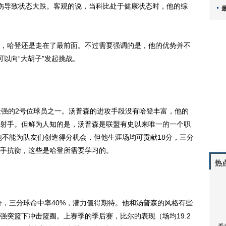
伤导致状态大跌。客观的说，当科比处于健康状态时，他的综
哈登还是走在了最前面。不过需要强调的是，他的优势并不
以向“大胡子”发起挑战。
强的2号位球员之一。汤普森的进攻手段没有哈登丰富，他的
射手。但鲜为人知的是，汤普森是联盟有史以来唯一的一个职
他不能为队友们创造得分机会，但他生涯场均可贡献18分，三分
对手抗衡，这些是哈登所需要学习的。
热
，三分球命中率40%，潜力值得期待。他和汤普森的风格有些
强突篮下冲击篮圈。上赛季的季后赛，比尔的表现（场均19.2