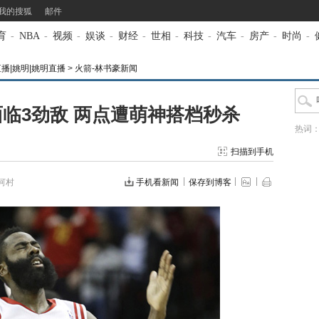
我的搜狐
邮件
育
-
NBA
-
视频
-
娱谈
-
财经
-
世相
-
科技
-
汽车
-
房产
-
时尚
-
直播|姚明|姚明直播
>
火箭-林书豪新闻
临3劲敌 两点遭萌神搭档秒杀
热词
扫描到手机
河村
手机看新闻
保存到博客