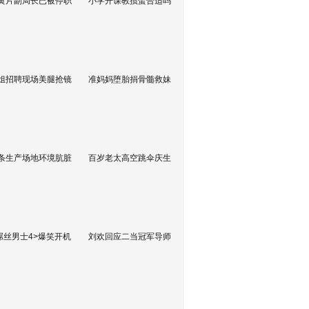
黄片副局长已被停职
小学开课教掼蛋合适吗
姐招聘现场美腿抢镜
准妈妈堕胎捐骨髓救妹
条生产场地环境肮脏
百岁老太高空跳伞庆生
屌丝男士4>爆笑开机
刘欢回应二当冠军导师