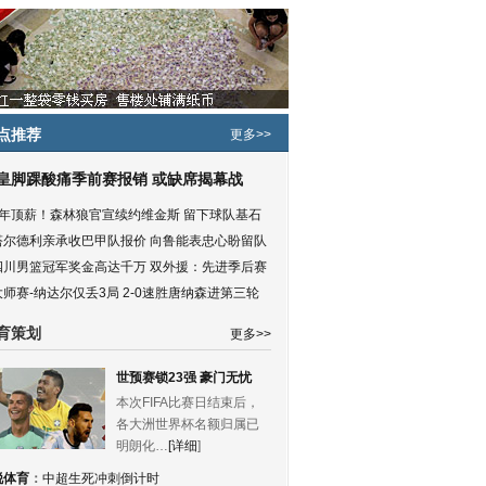
点推荐
更多>>
皇脚踝酸痛季前赛报销 或缺席揭幕战
5年顶薪！森林狼官宣续约维金斯 留下球队基石
塔尔德利亲承收巴甲队报价 向鲁能表忠心盼留队
四川男篮冠军奖金高达千万 双外援：先进季后赛
大师赛-纳达尔仅丢3局 2-0速胜唐纳森进第三轮
育策划
更多>>
世预赛锁23强 豪门无忧
本次FIFA比赛日结束后，
各大洲世界杯名额归属已
明朗化…
[详细
]
锐体育
：
中超生死冲刺倒计时