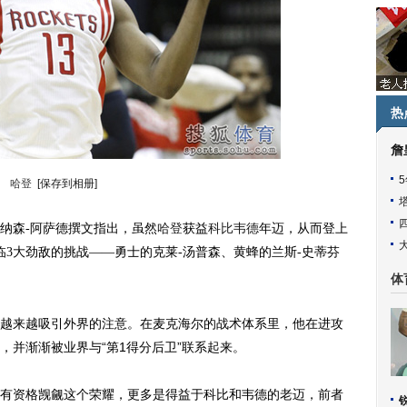
热
詹
哈登
[保存到相册]
纳森-阿萨德撰文指出，虽然
哈登
获益
科比
韦德
年迈，从而登上
临3大劲敌的挑战——勇士的克莱-汤普森、黄蜂的兰斯-史蒂芬
体
来越吸引外界的注意。在麦克海尔的战术体系里，他在进攻
，并渐渐被业界与“第1得分后卫”联系起来。
资格觊觎这个荣耀，更多是得益于科比和韦德的老迈，前者