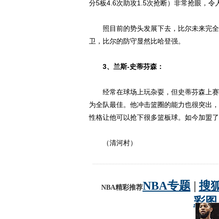
分5板4.6次助攻1.5次抢断）非常抢眼
照目前的势头发展下去，比尔未来完全有
卫，比尔的防守显然比哈登强。
3、兰斯-史蒂芬森：
经常在球场上玩杂耍，但史蒂芬森上赛季
为全队最佳。他冲击篮圈的能力也很突出，
性格让他可以抢下很多篮板球。如今加盟了
（清河村）