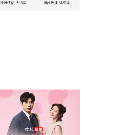
神雕侠侣-大结局
同步热播-锦绣缘