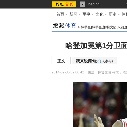
loading...
首页
-
新闻
-
军事
-
文化
-
历史
-
体
>
林书豪|林书豪直播|火箭|火箭
哈登加冕第1分卫面
正文
我来说两句
(
人参与)
2014-09-06 09:00:42
来源：
搜狐体育
作者：清