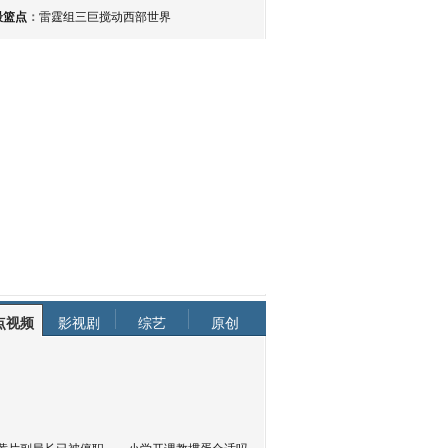
最篮点
：
雷霆组三巨搅动西部世界
点视频
影视剧
综艺
原创