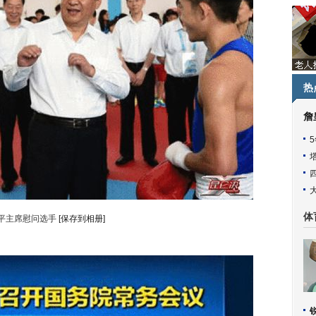
热
詹
体
平主席慰问选手
[保存到相册]