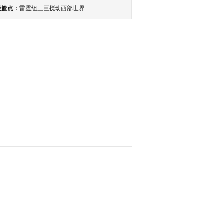
最篮点
：
雷霆组三巨搅动西部世界