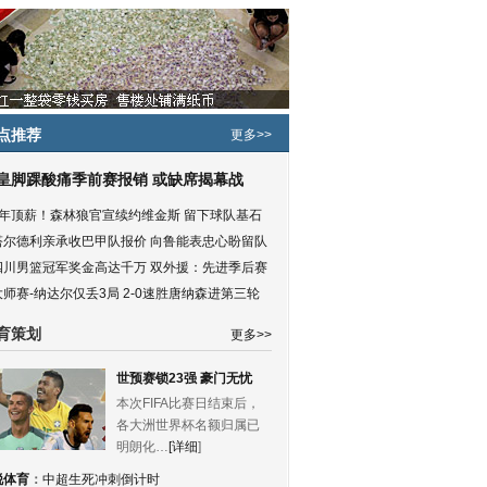
点推荐
更多>>
皇脚踝酸痛季前赛报销 或缺席揭幕战
5年顶薪！森林狼官宣续约维金斯 留下球队基石
塔尔德利亲承收巴甲队报价 向鲁能表忠心盼留队
四川男篮冠军奖金高达千万 双外援：先进季后赛
大师赛-纳达尔仅丢3局 2-0速胜唐纳森进第三轮
育策划
更多>>
世预赛锁23强 豪门无忧
本次FIFA比赛日结束后，
各大洲世界杯名额归属已
明朗化…
[详细
]
锐体育
：
中超生死冲刺倒计时