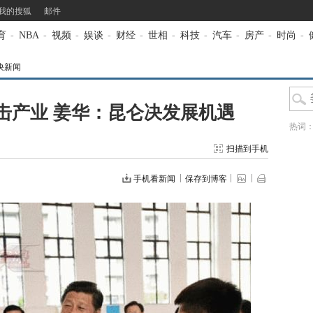
我的搜狐
邮件
育
-
NBA
-
视频
-
娱谈
-
财经
-
世相
-
科技
-
汽车
-
房产
-
时尚
-
决新闻
击产业 姜华：昆仑决发展机遇
热词
扫描到手机
手机看新闻
保存到博客