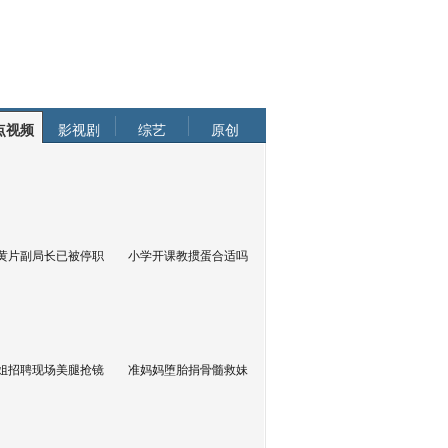
点视频
影视剧
综艺
原创
黄片副局长已被停职
小学开课教掼蛋合适吗
姐招聘现场美腿抢镜
准妈妈堕胎捐骨髓救妹