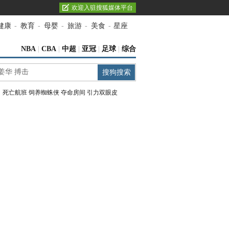
欢迎入驻搜狐媒体平台
健康
-
教育
-
母婴
-
旅游
-
美食
-
星座
NBA
|
CBA
|
中超
|
亚冠
|
足球
|
综合
：
死亡航班
饲养蜘蛛侠
夺命房间
引力双眼皮