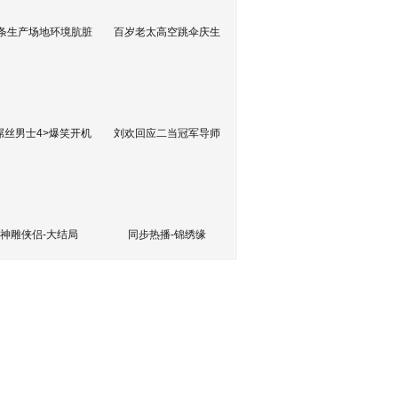
条生产场地环境肮脏
百岁老太高空跳伞庆生
屌丝男士4>爆笑开机
刘欢回应二当冠军导师
神雕侠侣-大结局
同步热播-锦绣缘