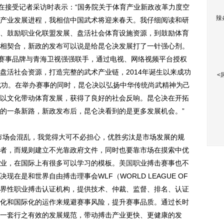
在接受记者采访时表示：“国务院关于体育产业新政改革力度空
辣
产业发展进程，我相信中国武术将迎来春天。我仔细阅读和研
、鼓励职业化联盟发展、盘活社会体育设施资源，到鼓励体育
相契合，新政的发布可以说是给昆仑决发展打了一针强心剂。
”赛事品牌与青海卫视强强联手，通过电视、网络视频平台授权
盘活社会资源，打造完整的武术产业链，2014年诞生以来成功
<
成功。在举办赛事的同时，昆仑决以弘扬中华传统尚武精神为己
以文化带动体育发展，获得了良好的社会反响。昆仑决在开拓
的一条新路，新政发布后，昆仑决看到的是更多发展机会。”
场会混乱，我觉得大可不必担心，优胜劣汰是市场发展的规
者，而规则建立不光靠政府文件，同时也要靠市场在摸索中优
业，在国际上有很多可以学习的模板。
美国
职业搏击赛事也不
在是和世界自由搏击理事会WLF（WORLD LEAGUE OF
国的世界性职业搏击认证机构，提供技术、仲裁、监督、排名、认证
化和国际化的运作来规避赛事风险，提升赛事品质。通过长时
一套行之有效的发展规范，带动搏击产业更快、更健康的发