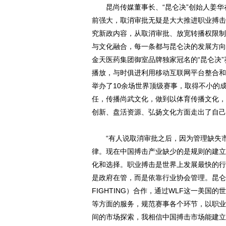
昆尚传媒董事长、“昆仑决”创始人姜华
前强大，取消审批无疑是大大推进职业搏击
究新政内容，从取消审批、放宽转播权限制
与文化融合，每一条都与昆仑决的发展方向
金天医药集团御室品牌独家冠名的“昆仑决
播放，与时俱进利用移动互联网平台整合和
举办了10余场世界顶级赛事，取得不小的
任，传播尚武文化，做到以体育传播文化，
创新、盘活资源、弘扬文化方面走出了自己
“有人说取消审批之后，因为管理缺失市
律。现在中国搏击产业缺少的是规则的建立
化和选择。职业搏击是世界上发展最快的行
是政府在管，而是依靠行业协会管理。昆仑决现
FIGHTING）合作，通过WLF这一美
等方面的服务，规范赛事各个环节，以职业
间的市场探索，我相信中国搏击市场能建立