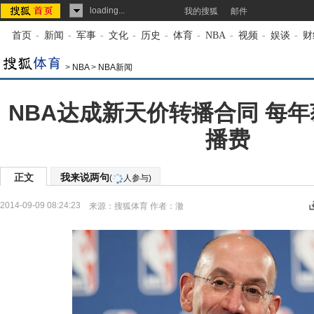
loading...
我的搜狐
邮件
首页
-
新闻
-
军事
-
文化
-
历史
-
体育
-
NBA
-
视频
-
娱谈
-
财
>
NBA
>
NBA新闻
NBA达成新天价转播合同 每年
播费
正文
我来说两句
(
人参与)
2014-09-09 08:24:23
来源：
搜狐体育
作者：澈