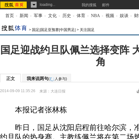
loading...
我的搜狐
邮件
首页
-
新闻
-
军事
-
文化
-
历史
-
体育
-
NBA
-
视频
-
娱谈
-
财
>
国足|国足亚预赛|中国男足|
>
关注国足
国足迎战约旦队佩兰选择变阵 
角
正文
我来说两句
(
人参与)
2014-09-09 11:35:26
来源：
大连日报
本报记者张林栋
昨日，
国足
从沈阳启程前往哈尔滨，准
约旦队的热身赛。主教练佩兰将在第二场