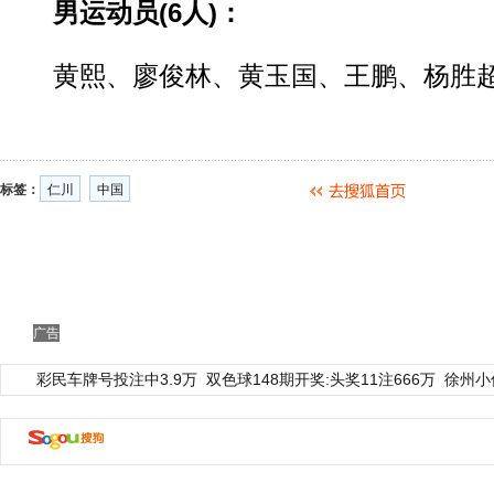
男运动员(6人)：
黄熙、廖俊林、黄玉国、王鹏、杨胜
标签：
仁川
中国
广告
彩民车牌号投注中3.9万
双色球148期开奖:头奖11注666万
徐州小