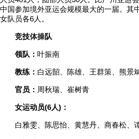
中国参加境外亚运会规模最大的一届。其
女队员各6人。
竞技
体操
队
领队：
叶振南
教练：
白远韶、陈雄、王群策、熊景
官员：
周秋瑞、崔树青
女运动员(6人)：
白雅雯、陈思怡、黄慧丹、商春松、谭