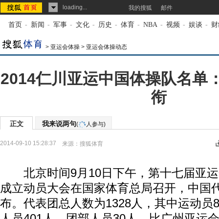
loading...
我的搜狐
邮件
首页
-
新闻
-
军事
-
文化
-
历史
-
体育
-
NBA
-
视频
-
娱谈
-
财
>
亚运会体操
>
亚运会体操动态
2014仁川亚运中国体操队名单
衔
正文
我来说两句
(
人参与)
2014-09-10 15:28:37
来源：
搜狐体育
北京时间9月10日下午，第十七届亚运
成立动员大会在国家体育总局召开，中国
布。代表团总人数为1328人，其中运动员
人员401人，团部人员30人。比广州亚运会