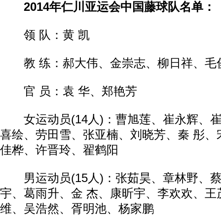
2014年仁川亚运会中国藤球队名单：
领 队：黄 凯
教 练：郝大伟、金崇志、柳日祥、毛
官 员：袁 华、郑艳芳
女运动员(14人)：曹旭莲、崔永辉、
喜绘、劳田雪、张亚楠、刘晓芳、秦 彤、
佳桦、许晋玲、翟鹤阳
男运动员(15人)：张茹昊、章林野、蔡
宇、葛雨升、金 杰、康昕宇、李欢欢、王
维、吴浩然、胥明池、杨家鹏