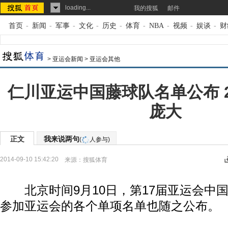
loading...
我的搜狐
邮件
首页
-
新闻
-
军事
-
文化
-
历史
-
体育
-
NBA
-
视频
-
娱谈
-
财
>
亚运会新闻
>
亚运会其他
仁川亚运中国藤球队名单公布 
庞大
正文
我来说两句
(
人参与)
2014-09-10 15:42:20
来源：
搜狐体育
北京时间9月10日，第17届亚运会中
参加亚运会的各个单项名单也随之公布。