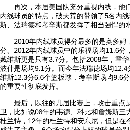
再次，本届美国队充分重视内线，他们
内线球员的特点，破天荒的带领了5名内
斯、法瑞德和考辛斯都发挥了相当强悍的
2010年内线球员得分最多的是
奥多姆
分。2012年内线球员中的乐福场均11.6分
戴维斯更是只有3.7分。包括2008年，
霍华
波什
是场均9.1分。而今年法瑞德场均12.4
维斯12.3分6.6个篮板球，考辛斯场均9.6
的重要性彻底发挥。
最后，以往的几届比赛上，攻击重点是
卫，比如说08年的
韦德
、
科比
和
詹姆斯
三
杜兰特，12年的杜兰特和安东尼，但是在