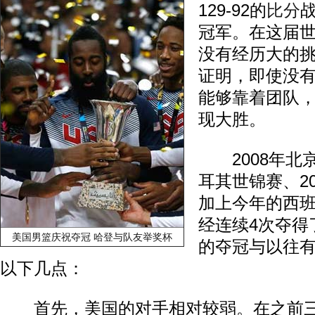
129-92的
比分
冠军。在这届
没有经历大的
证明，即使没
能够靠着团队
现大胜。
2008年北京
耳其世锦赛、2
加上今年的西
经连续4次夺得
美国男篮庆祝夺冠 哈登与队友举奖杯
的夺冠与以往
以下几点：
首先，美国的对手相对较弱。在之前三