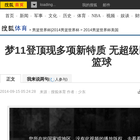
loading...
我的搜狐
邮件
首页
-
新闻
-
军事
-
文化
-
历史
-
体育
-
NBA
-
视频
-
娱谈
-
财
>
男篮世界杯|2014男篮世界杯
>
2014男篮世界杯美国
梦11登顶现多项新特质 无超
篮球
正文
我来说两句
(
人参与)
2014-09-15 05:24:28
来源：
搜狐体育
作者：少东
您所在的国家或地区，没有此视频的播放版权，去看看