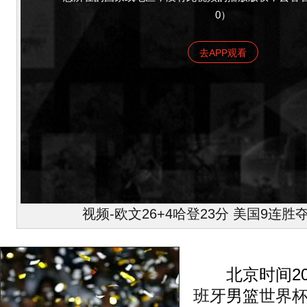
0）
去APP观看
视频-欧文26+4哈登23分 美国9连
北京时间201
班牙
男篮
世界