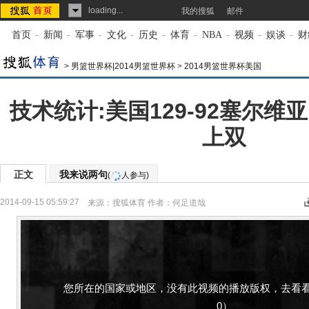
loading...
我的搜狐
邮件
首页
-
新闻
-
军事
-
文化
-
历史
-
体育
-
NBA
-
视频
-
娱谈
-
财
>
男篮世界杯|2014男篮世界杯
>
2014男篮世界杯美国
技术统计:美国129-92塞尔维亚
上双
正文
我来说两句
(
人参与)
2014-09-15 05:59:27
来源：
搜狐体育
作者：何足道哉
您所在的国家或地区，没有此视频的播放版权，去看看
0）