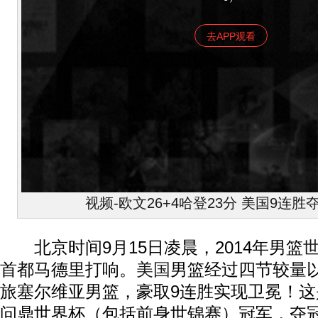
去APP观看
视频-欧文26+4哈登23分 美国9连
北京时间9月15日凌晨，2014年男篮
首都马德里打响。
美国
男篮经过四节较量以1
旅塞尔维亚男篮，豪取9连胜实现卫冕！这
问鼎世界杯（包括前身世锦赛）冠军，夺