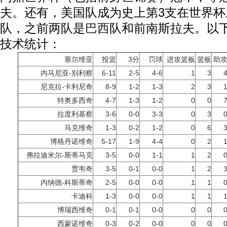
夫。还有，美国队成为史上第3支在世界杯
队，之前两队是
巴西
队和前南斯拉夫。以
技术统计：
塞尔维亚
投篮
3分
罚球
进攻篮板
篮板
助
内马尼亚-别利察
6-11
2-5
4-6
1
3
尼克拉-卡利尼奇
8-9
1-2
1-3
2
3
特奥多西奇
4-7
1-3
1-2
0
0
拉度利基察
3-6
0-0
3-3
0
3
马克维奇
1-3
0-2
1-2
0
6
博格丹诺维奇
5-17
1-9
4-4
0
2
弗拉迪米尔-斯蒂马克
3-5
0-0
1-1
1
2
贾韦奇
3-5
0-1
0-0
1
2
内纳德-科斯蒂奇
2-5
0-0
0-0
1
1
卡迪科
1-3
0-0
0-0
1
1
博瑞西维奇
0-1
0-1
0-0
0
0
西蒙诺维奇
0-3
0-2
0-0
0
0