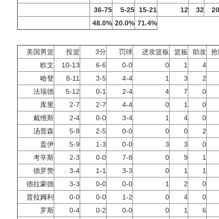
36-75
5-25
15-21
12
32
2
48.0%
20.0%
71.4%
美国男篮
投篮
3分
罚球
进攻篮板
篮板
助攻
抢
欧文
10-13
6-6
0-0
0
1
4
哈登
8-11
3-5
4-4
1
3
2
法瑞德
5-12
0-1
2-4
4
7
0
库里
2-7
2-7
4-4
0
1
0
戴维斯
2-4
0-0
3-4
1
4
0
汤普森
5-8
2-5
0-0
0
0
2
盖伊
5-9
1-3
0-0
3
3
0
考辛斯
2-3
0-0
7-8
0
9
1
德罗赞
3-4
1-1
3-3
0
1
1
德拉蒙德
3-3
0-0
0-0
1
2
0
普
拉姆
利
0-0
0-0
1-2
0
4
0
罗斯
0-4
0-2
0-0
0
1
6