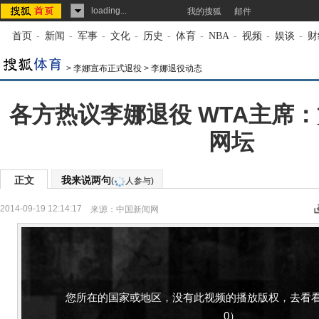
loading...
我的搜狐
邮件
首页
-
新闻
-
军事
-
文化
-
历史
-
体育
-
NBA
-
视频
-
娱谈
-
财
>
李娜宣布正式退役
>
李娜退役动态
各方热议李娜退役 WTA主席
网坛
正文
我来说两句
(
人参与)
2014-09-19 12:14:17
来源：
中国新闻网
您所在的国家或地区，没有此视频的播放版权，去看看
0）