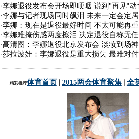
·
李娜退役发布会开场即哽咽 说到"再见"动
·
李娜与记者现场同时飙泪 未来一定会定
·
李娜：现在是退役最好时间 不太可能再
·
李娜难掩伤感两度擦泪 决定退役自称无
·
高清图：李娜退役北京发布会 淡妆到场
·
莎拉波娃：李娜退役是重大损失 最难对