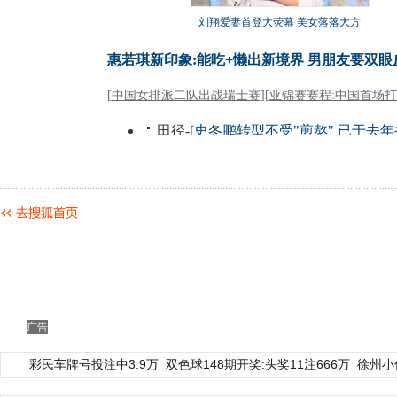
广告
彩民车牌号投注中3.9万
双色球148期开奖:头奖11注666万
徐州小