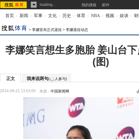
loading...
我的搜狐
邮件
首页
-
新闻
-
军事
-
文化
-
历史
-
体育
-
NBA
-
视频
-
娱谈
-
财
>
李娜宣布正式退役
>
李娜退役动态
李娜笑言想生多胞胎 姜山台
(图)
正文
我来说两句
(
人参与)
2014-09-21 13:53:00
来源：
中国新闻网