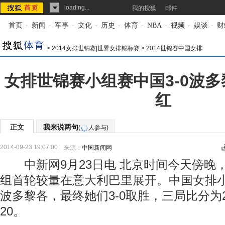
loading...
我的搜狐
邮件
首页
-
新闻
-
军事
-
文化
-
历史
-
体育
-
NBA
-
视频
-
娱谈
-
财
>
2014女排世锦赛|世界女排锦标赛
>
2014世锦赛中国女排
女排世锦赛小组赛中国3-0波多
红
正文
我来说两句
(
人参与)
2014-09-23 19:07:00
来源：
中国新闻网
中新网9月23日电 北京时间今天傍晚，2
组首轮较量在意大利巴里展开。中国女排
波多黎各，最终她们3-0取胜，三局比分为25-2
20。