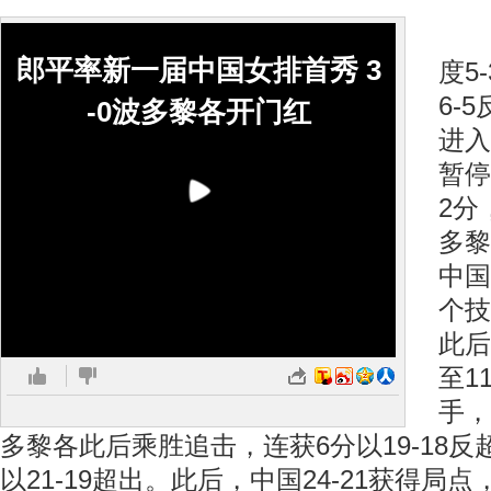
首
郎平率新一届中国女排首秀 3
度5
6-
-0波多黎各开门红
进入
暂停
2分
多黎
中国
个技
此后
至1
手，
多黎各此后乘胜追击，连获6分以19-18反
以21-19超出。此后，中国24-21获得局