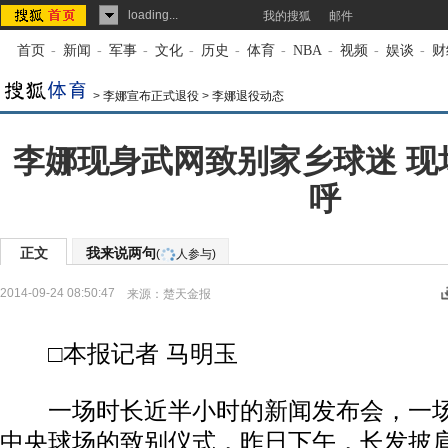
loading...
我的搜狐
邮件
首页
-
新闻
-
军事
-
文化
-
历史
-
体育
-
NBA
-
视频
-
娱谈
-
财
>
李娜宣布正式退役
>
李娜退役动态
李娜现身武网致别家乡球迷 现场
呼
正文
我来说两句
(
人参与)
2014-09-24 08:50:47
来源：
楚天金报
□本报记者 马明玉
一场时长近半小时的新闻发布会，一场
中央球场的致别仪式，昨日下午，长发披