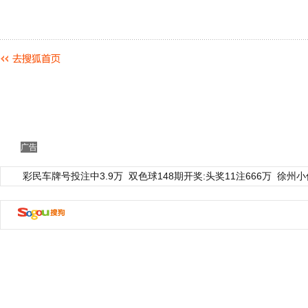
广告
彩民车牌号投注中3.9万
双色球148期开奖:头奖11注666万
徐州小