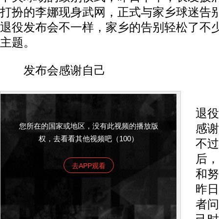
打扮的李娜现身武网，正式与家乡球迷告
退役发布会不一样，家乡的告别轻松了不少
主题。
发布会感谢自己
在
退役
您所在的国家或地区，没有此视频的播放版
感谢
权，去看看其他视频吧（100）
不过
后，
去APP观看
和努
昨日
者问