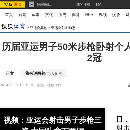
loading...
我的搜狐
邮件
首页
-
新闻
-
军事
-
文化
-
历史
-
体育
-
NBA
-
视频
-
娱谈
-
财
>
亚运会其他
>
亚运会射击动态
历届亚运男子50米步枪卧射个人
2冠
正文
我来说两句
(
人参与)
2014-09-25 11:10:19
来源：
搜狐体育
北
日，
视频：亚运会射击男子步枪三
射击