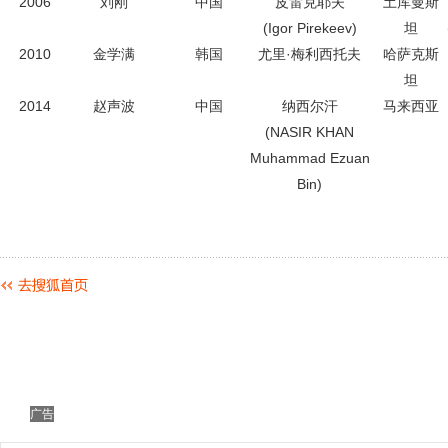
2006
刘刚
中国
皮雷克耶夫
土库曼斯
(Igor Pirekeev)
坦
2010
金学满
韩国
尤里·梅利西托夫
哈萨克斯
坦
2014
赵声波
中国
纳西尔汗
马来西亚
(NASIR KHAN
Muhammad Ezuan
Bin)
广告