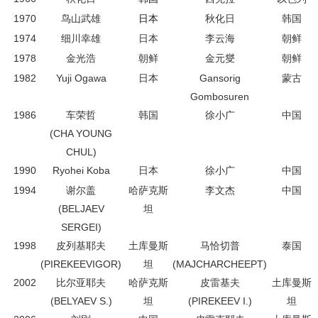
1970
鸟山武雄
日本
秋化日
韩国
1974
细川幸雄
日本
李云海
朝鲜
1978
金光浩
朝鲜
金元燮
朝鲜
1982
Yuji Ogawa
日本
Gansorig
蒙古
Gombosuren
1986
车荣哲
韩国
徐小广
中国
(CHA YOUNG
CHUL)
1990
Ryohei Koba
日本
徐小广
中国
1994
谢尔盖
哈萨克斯
李文杰
中国
(BELJAEV
坦
SERGEI)
1998
皮列基耶夫
土库曼斯
马恰切普
泰国
(PIREKEEVIGOR)
坦
(MAJCHARCHEEPT)
2002
比尔亚耶夫
哈萨克斯
皮雷基夫
土库曼斯
(BELYAEV S.)
坦
(PIREKEEV I.)
坦