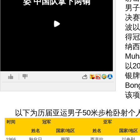
姿 中国队拿下两铜
男子
决赛
波以
得冠
纳西
Muh
以2
银牌
Bon
该项
以下为历届亚运男子50米步枪卧射个
时间
冠军
亚军
姓名
国家/地区
姓名
国家/地区
1966
秋化日
韩国
西克拉
以色列