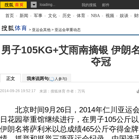
loading...
我的搜狐
邮件
首页
-
新闻
-
军事
-
文化
-
历史
-
体育
-
NBA
-
视频
-
娱谈
-
财
>
亚运会其他
>
亚运会举重动态
男子105KG+艾雨南摘银 伊
夺冠
正文
我来说两句
(
人参与)
2014-09-26 19:52:17
来源：
搜狐体育
作者：万筠
北京时间9月26日，2014年仁川亚运
日花园举重馆继续进行，在男子105公斤
伊朗
名将萨利米以总成绩465公斤夺得金
绩、抓举和挺举三项亚运会纪录。中国选手