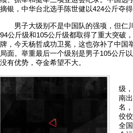
摘银，中华台北选手陈世健以424公斤夺
男子大级别不是中国队的强项，但仁川
94公斤级和105公斤级都取得了重大突破
牌，今天杨哲成功卫冕，这也弥补了中国
局面。举重最后一个级别是男子105公斤
没有优势，夺金希望不大。
男
级，
南出
名，
佼佼
全国