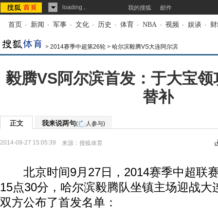
loading...
我的搜狐
邮件
首页
-
新闻
-
军事
-
文化
-
历史
-
体育
-
NBA
-
视频
-
娱谈
-
财
>
2014赛季中超第26轮
>
哈尔滨毅腾VS大连阿尔滨
毅腾VS阿尔滨首发：于大宝领
替补
正文
我来说两句
(
人参与)
2014-09-27 15:05:39
来源：
搜狐体育
北京时间9月27日，2014赛季中超联赛
15点30分，哈尔滨毅腾队坐镇主场迎战
双方公布了首发名单：