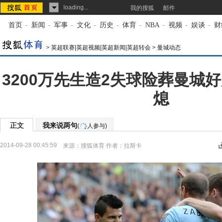
loading...
我的搜狐
邮件
首页
-
新闻
-
军事
-
文化
-
历史
-
体育
-
NBA
-
视频
-
娱谈
-
财
>
英超联赛|英超视频|英超新闻|英超转会
>
曼城动态
3200万先生造2失球险葬曼城
熄
正文
我来说两句
(
人参与)
2014-09-28 00:45:59
来源：
搜狐体育
作者：拉斯卡