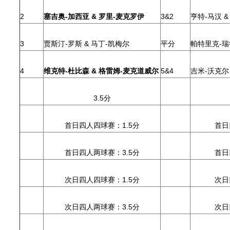
2
塞吉奥-加西亚
&
罗里-
麦克罗伊
3&2
亨特-马汉 &
3
贾斯汀-罗斯 & 马丁-凯梅尔
平分
帕特里克-瑞
4
维克特-杜比森 & 格雷姆-麦克道威尔
5&4
吉米-沃克尔 
3.5分
首日四人四球赛：1.5分
首日
首日四人两球赛：3.5分
首日
次日四人四球赛：1.5分
次日
次日四人两球赛：3.5分
次日