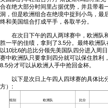
合在绝大部分时间里占据优势，并且带着
洞，但是欧洲组合在绝境中捉到小鸟，最
终和美国组合打成平手，各取半分。
在次日下午的四人两球赛中，欧洲队和
胜一平的佳绩，拿到了3.5分。最终欧洲
以10比6的总比分领先美国队四分进入周
赛中欧洲队只要拿到四分就可以保住胜利
8.5分才可以从欧洲人手中抢回金杯。
以下是次日上午四人四球赛的具体比分
方）:
组别
欧洲队
比分