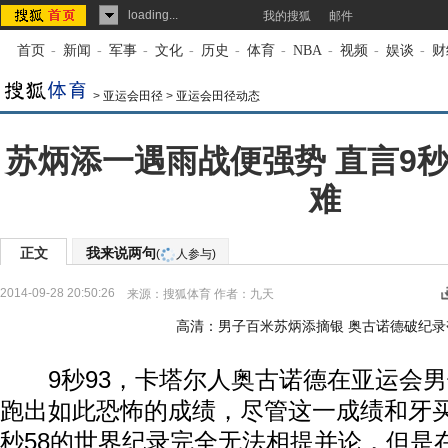
loading...
我的搜狐
邮件
首页
-
新闻
-
军事
-
文化
-
历史
-
体育
-
NBA
-
视频
-
娱谈
-
财
>
亚运会田径
>
亚运会田径动态
苏炳添一遇雨战便强势 直言9秒
难
正文
我来说两句
(
人参与)
2014-09-28 20:50:26
来源：
搜狐体育
作者：九天
高清：男子百米苏炳添摘银 奥古诺德破纪录
9秒93，卡塔尔人奥古诺德在亚运会男
跑出如此恐怖的成绩，尽管这一成绩和牙
秒58的世界纪录完全无法相提并论，但是