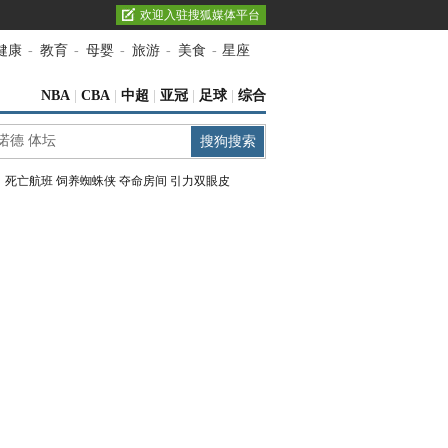
欢迎入驻搜狐媒体平台
健康
-
教育
-
母婴
-
旅游
-
美食
-
星座
NBA
|
CBA
|
中超
|
亚冠
|
足球
|
综合
：
死亡航班
饲养蜘蛛侠
夺命房间
引力双眼皮