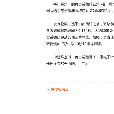
半决赛第一的奥古诺德排在第5道，两个
国队选手苏炳添和张培萌在第7道和第9道
发令枪响，选手们如离弦之箭，张培萌和苏炳
奥古诺德起跑时间为0.184秒。大约30
古诺德已超越其他选手领先。最终，奥古诺
诺德慢0.17秒，以10秒10摘得银牌。
冲过终点时，奥古诺德瞥了一眼电子计时
他还没有尽全力吧。（完）