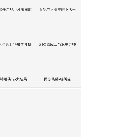
条生产场地环境肮脏
百岁老太高空跳伞庆生
屌丝男士4>爆笑开机
刘欢回应二当冠军导师
神雕侠侣-大结局
同步热播-锦绣缘