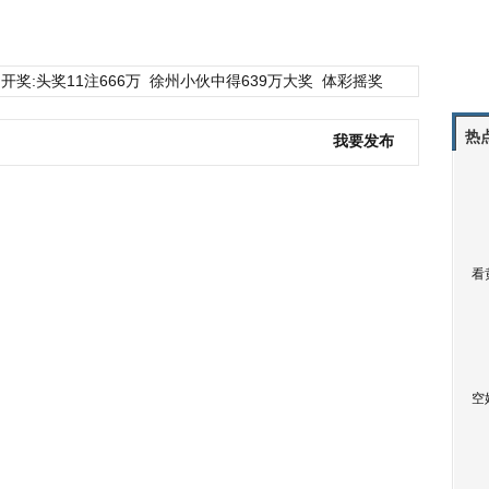
开奖:头奖11注666万
徐州小伙中得639万大奖
体彩摇奖
热
我要发布
看
空