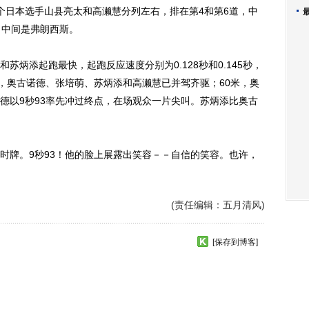
日本选手山县亮太和高濑慧分列左右，排在第4和第6道，中
，中间是弗朗西斯。
添起跑最快，起跑反应速度分别为0.128秒和0.145秒，
米处，奥古诺德、张培萌、苏炳添和高濑慧已并驾齐驱；60米，奥
德以9秒93率先冲过终点，在场观众一片尖叫。苏炳添比奥古
牌。9秒93！他的脸上展露出笑容－－自信的笑容。也许，
(责任编辑：五月清风)
[保存到博客]