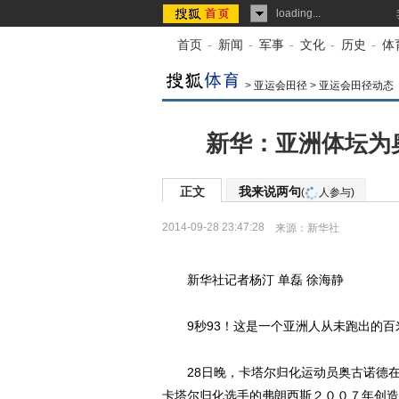
loading...
首页
-
新闻
-
军事
-
文化
-
历史
-
体
>
亚运会田径
>
亚运会田径动态
新华：亚洲体坛为
正文
我来说两句
(
人参与)
2014-09-28 23:47:28
来源：
新华社
新华社记者杨汀 单磊 徐海静
9秒93！这是一个亚洲人从未跑出的百
28日晚，卡塔尔归化运动员奥古诺德在仁
卡塔尔归化选手的弗朗西斯２００７年创造