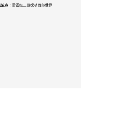
最篮点
：
雷霆组三巨搅动西部世界