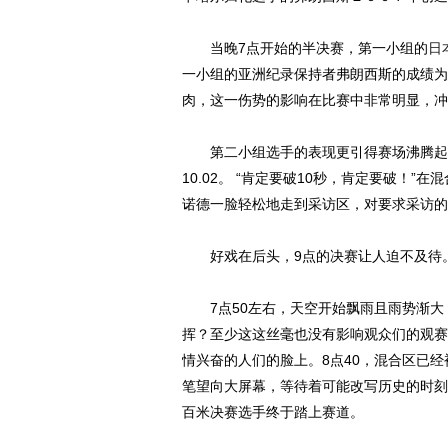
当晚7点开始的半决赛，第一小组的
日
一小组的亚洲纪录保持者弗朗西斯的成绩为1
肉，这一伤势的影响在比赛中非常明显，冲
第二小组选手的表现更引得赛场沸腾起来
10.02。 “肯定要破10秒，肯定要破！
诺德一脸轻松地走到采访区，对要求采访的记者们
好戏在后头，9点的决赛让人迫不及待
7点50左右，天空开始飘雨且雨势渐大
挥？至少这这丝毫也没有影响观众们的观赛
情兴奋的人们的脸上。8点40，混合区已
笔望向大屏幕，等待着可能改写历史的时刻
百米决赛选手终于踏上赛道。