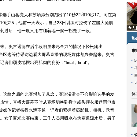
本
选手山县亮太和苏炳添分别跑出了10秒22和10秒17。同在第
0秒25，他前一天表示，自己23日训练时拉伤了左腿大腿肌
刺过后，他一度只用右腿着地一瘸一拐走了一段。
热
。奥古诺德在后半段明显未尽全力的情况下轻松跑出
詹
”在混合区边等待采访边看大屏幕直播的现场媒体都兴奋起来。奥古
顽皮地摆出亮肌肉的姿势：“final，final”。
。
，这给之后的比赛增加了悬念，赛道湿滑会不会影响选手的发
体
热情，直播大屏幕不时从赛场切换到撑伞或头顶衣服遮雨但表
经被媒体记者挤得水泄不通，记者们紧握着摄影机，相机，录音
。女子百米决赛结束，工作人员用吸水布为赛道汲水后，男子