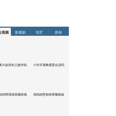
点视频
影视剧
综艺
原创
黄片副局长已被停职
小学开课教掼蛋合适吗
姐招聘现场美腿抢镜
准妈妈堕胎捐骨髓救妹