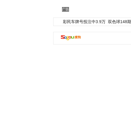
广告
彩民车牌号投注中3.9万
双色球148期