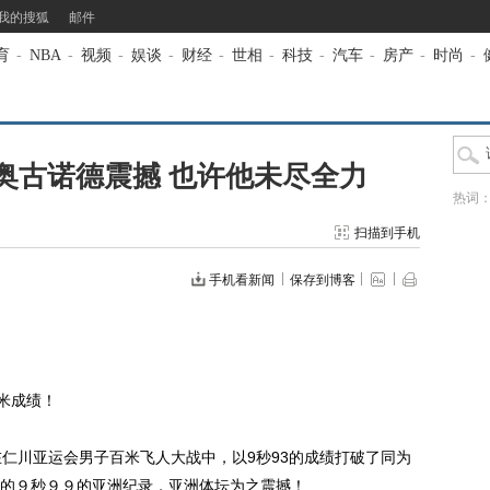
我的搜狐
邮件
育
-
NBA
-
视频
-
娱谈
-
财经
-
世相
-
科技
-
汽车
-
房产
-
时尚
-
奥古诺德震撼 也许他未尽全力
热词
扫描到手机
手机看新闻
保存到博客
米成绩！
川亚运会男子百米飞人大战中，以9秒93的成绩打破了同为
的９秒９９的亚洲纪录，亚洲体坛为之震撼！