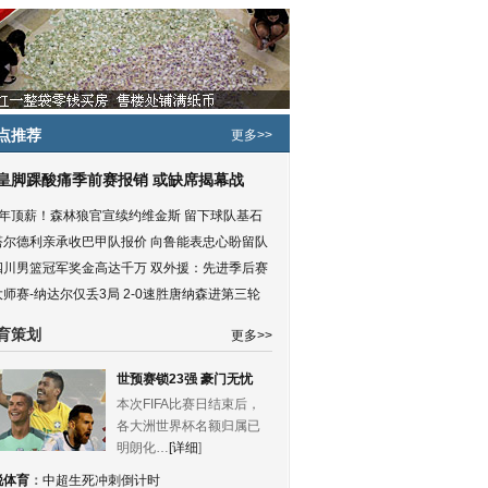
点推荐
更多>>
皇脚踝酸痛季前赛报销 或缺席揭幕战
5年顶薪！森林狼官宣续约维金斯 留下球队基石
塔尔德利亲承收巴甲队报价 向鲁能表忠心盼留队
四川男篮冠军奖金高达千万 双外援：先进季后赛
大师赛-纳达尔仅丢3局 2-0速胜唐纳森进第三轮
育策划
更多>>
世预赛锁23强 豪门无忧
本次FIFA比赛日结束后，
各大洲世界杯名额归属已
明朗化…
[详细
]
锐体育
：
中超生死冲刺倒计时