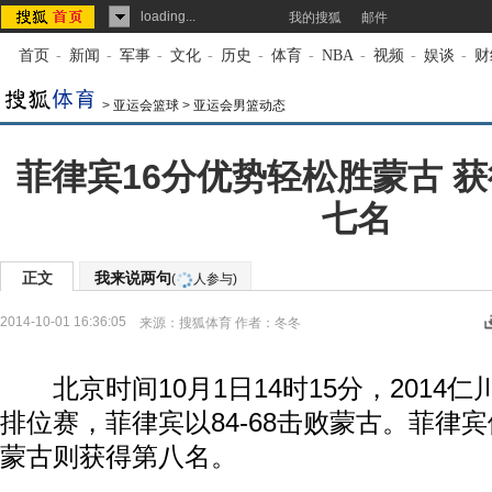
loading...
我的搜狐
邮件
首页
-
新闻
-
军事
-
文化
-
历史
-
体育
-
NBA
-
视频
-
娱谈
-
财
>
亚运会篮球
>
亚运会男篮动态
菲律宾16分优势轻松胜蒙古 
七名
正文
我来说两句
(
人参与)
2014-10-01 16:36:05
来源：
搜狐体育
作者：冬冬
北京时间10月1日14时15分，2014
排位赛，菲律宾以84-68击败蒙古。菲律
蒙古则获得第八名。