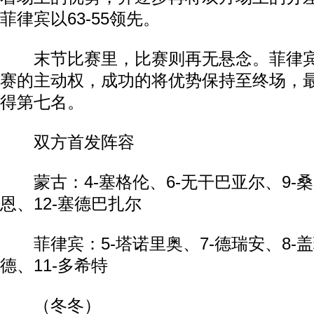
菲律宾以63-55领先。
末节比赛里，比赛则再无悬念。菲律宾
赛的主动权，成功的将优势保持至终场，最终
得第七名。
双方首发阵容
蒙古：4-塞格伦、6-无干巴亚尔、9-桑
恩、12-塞德巴扎尔
菲律宾：5-塔诺里奥、7-德瑞安、8-盖
德、11-多希特
（冬冬）