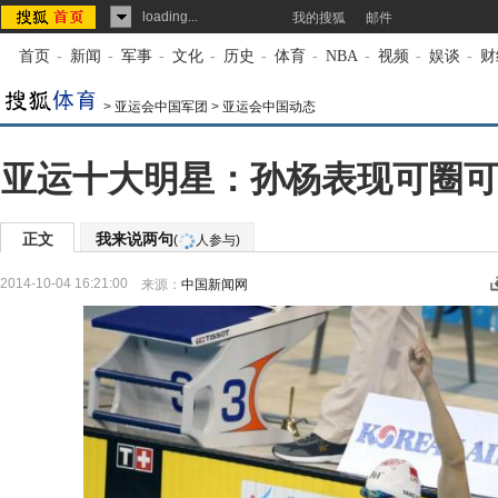
loading...
我的搜狐
邮件
首页
-
新闻
-
军事
-
文化
-
历史
-
体育
-
NBA
-
视频
-
娱谈
-
财
>
亚运会中国军团
>
亚运会中国动态
亚运十大明星：孙杨表现可圈可点
正文
我来说两句
(
人参与)
2014-10-04 16:21:00
来源：
中国新闻网