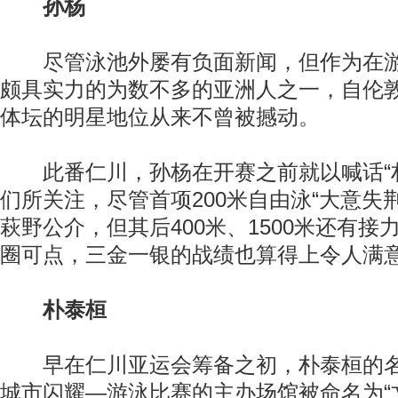
孙杨
尽管泳池外屡有负面新闻，但作为在游
颇具实力的为数不多的亚洲人之一，自伦
体坛的明星地位从来不曾被撼动。
此番仁川，孙杨在开赛之前就以喊话“朴
们所关注，尽管首项200米自由泳“大意失
萩野公介，但其后400米、1500米还有
圈可点，三金一银的战绩也算得上令人满
朴泰桓
早在仁川亚运会筹备之初，朴泰桓的名
城市闪耀—游泳比赛的主办场馆被命名为“