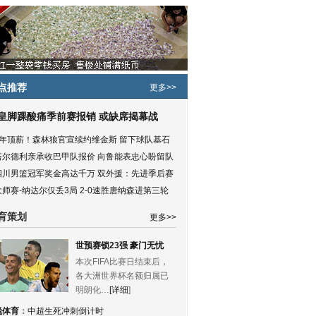
点推荐
更多>>
皇脚踝酸痛季前赛报销 或缺席揭幕战
5年顶薪！森林狼官宣续约维金斯 留下球队基石
塔尔德利亲承收巴甲队报价 向鲁能表忠心盼留队
四川男篮冠军奖金高达千万 双外援：先进季后赛
大师赛-纳达尔仅丢3局 2-0速胜唐纳森进第三轮
育策划
更多>>
世预赛锁23强 豪门无忧
本次FIFA比赛日结束后，
各大洲世界杯名额归属已
明朗化…
[详细
]
锐体育
：
中超生死冲刺倒计时