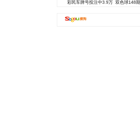
彩民车牌号投注中3.9万
双色球148期