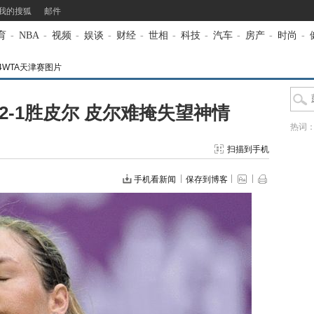
我的搜狐
邮件
育
-
NBA
-
视频
-
娱谈
-
财经
-
世相
-
科技
-
汽车
-
房产
-
时尚
-
14WTA天津赛图片
2-1胜皮尔 皮尔难掩失望神情
热词
扫描到手机
手机看新闻
保存到博客