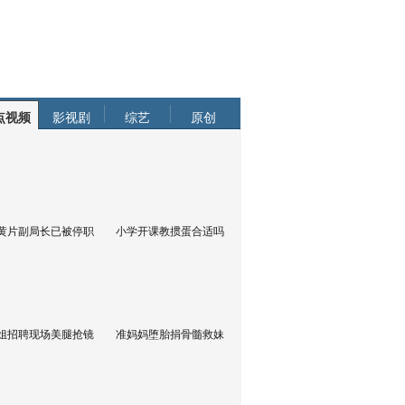
点视频
影视剧
综艺
原创
黄片副局长已被停职
小学开课教掼蛋合适吗
姐招聘现场美腿抢镜
准妈妈堕胎捐骨髓救妹