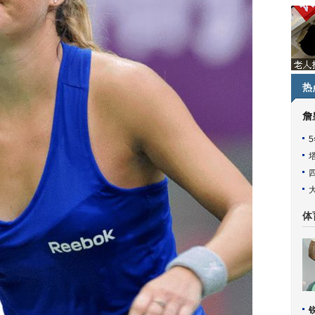
热
詹
体