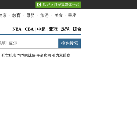
欢迎入驻搜狐媒体平台
健康
-
教育
-
母婴
-
旅游
-
美食
-
星座
NBA
|
CBA
|
中超
|
亚冠
|
足球
|
综合
：
死亡航班
饲养蜘蛛侠
夺命房间
引力双眼皮