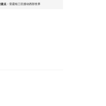
最篮点
：
雷霆组三巨搅动西部世界