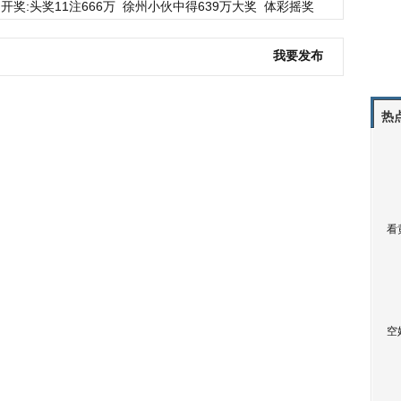
开奖:头奖11注666万
徐州小伙中得639万大奖
体彩摇奖
我要发布
热
看
空