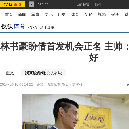
loading...
我的搜狐
邮件
首页
-
新闻
-
军事
-
文化
-
历史
-
体育
-
NBA
-
视频
-
娱谈
-
财
>
NBA
>
科比动态
林书豪盼借首发机会正名 主帅
好
正文
我来说两句
(
人参与)
2014-10-10 08:14:22
来源：
搜狐体育
作者：清河村