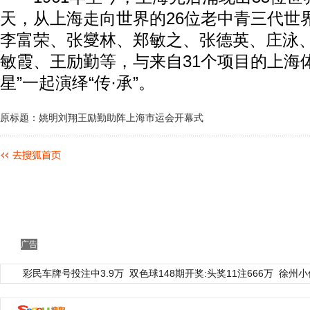
天，从上海走向世界的26位老中青三代世
李富荣、张燮林、郑敏之、张德英、庄泳
敏霞、王励勤等，与来自31个项目的上海
星”一起演绎“传·承”。
原标题：姚明刘翔王励勤助阵上海市运会开幕式
广告
彩民车牌号投注中3.9万
双色球148期开奖:头奖11注666万
徐州小