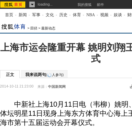
loading...
我的搜狐
邮件
首页
-
新闻
-
军事
-
文化
-
历史
-
体育
-
NBA
-
视频
-
娱谈
-
财
>
田径
>
最新动态
上海市运会隆重开幕 姚明刘翔
式
正文
我来说两句
(
人参与)
2014-10-11 21:23:00
来源：
中国新闻网
中新社上海10月11日电（韦柳）姚明
体坛明星11日现身上海东方体育中心海上
海市第十五届运动会开幕仪式。