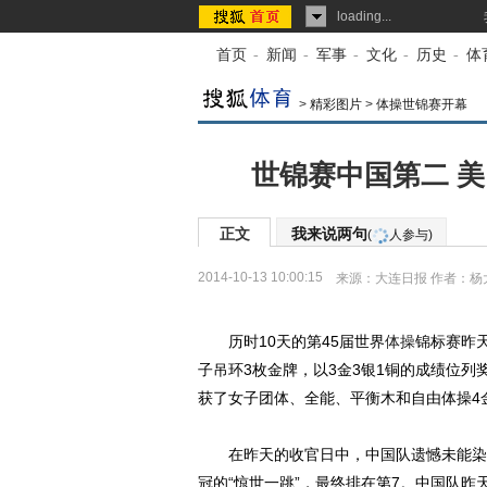
loading...
首页
-
新闻
-
军事
-
文化
-
历史
-
体
>
精彩图片
>
体操世锦赛开幕
世锦赛中国第二 
正文
我来说两句
(
人参与)
2014-10-13 10:00:15
来源：
大连日报
作者：杨
历时10天的第45届世界
体操
锦标赛昨
子吊环3枚金牌，以3金3银1铜的成绩位列
获了女子团体、全能、平衡木和自由体操4
在昨天的收官日中，中国队遗憾未能染金
冠的“惊世一跳”，最终排在第7。中国队