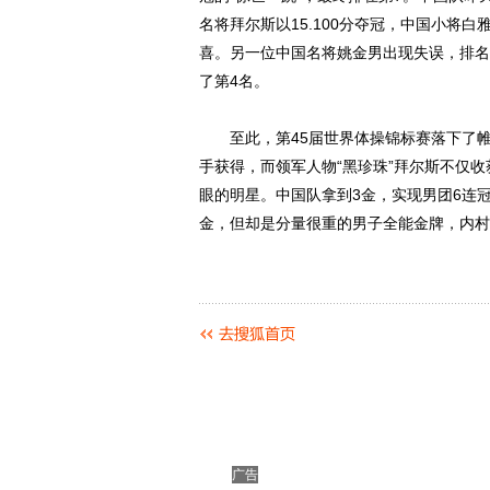
名将拜尔斯以15.100分夺冠，中国小将白
喜。另一位中国名将姚金男出现失误，排名
了第4名。
至此，第45届世界体操锦标赛落下了帷幕
手获得，而领军人物“黑珍珠”拜尔斯不仅
眼的明星。中国队拿到3金，实现男团6连
金，但却是分量很重的男子全能金牌，内村
广告