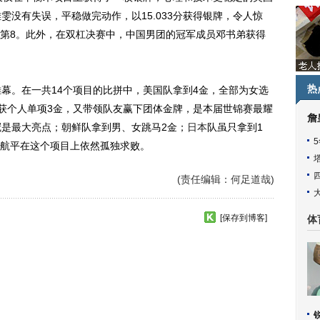
雅雯没有失误，平稳做完动作，以15.033分获得银牌，令人惊
第8。此外，在双杠决赛中，中国男团的冠军成员邓书弟获得
热
。在一共14个项目的比拼中，美国队拿到4金，全部为女选
收获个人单项3金，又带领队友赢下团体金牌，是本届世锦赛最耀
詹
冠是最大亮点；朝鲜队拿到男、女跳马2金；
日本
队虽只拿到1
航平在这个项目上依然孤独求败。
(责任编辑：何足道哉)
[保存到博客]
体