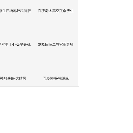
条生产场地环境肮脏
百岁老太高空跳伞庆生
屌丝男士4>爆笑开机
刘欢回应二当冠军导师
神雕侠侣-大结局
同步热播-锦绣缘