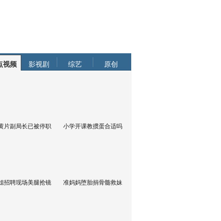
点视频
影视剧
综艺
原创
黄片副局长已被停职
小学开课教掼蛋合适吗
姐招聘现场美腿抢镜
准妈妈堕胎捐骨髓救妹