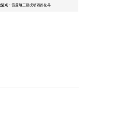
最篮点
：
雷霆组三巨搅动西部世界