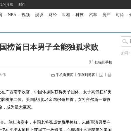
我的搜狐
邮件
育
-
NBA
-
视频
-
娱谈
-
财经
-
世相
-
科技
-
汽车
-
房产
-
时尚
-
美国榜首日本男子全能独孤求败
热词
扫描到手机
大伟
手机看新闻
保存到博客
天在广西南宁收官，中国体操队获得男子团体、女子高低杠和男
奖牌榜第二位。
美国
队则以4金2银4铜居首，女将拜尔斯一举收
金，成为最大赢家。
。单杠决赛中，中国老将张成龙脱手掉杠，未能重演男团夺
昨天仅在平衡木项目上获得了一枚银牌，心理和技术更稳定的美国