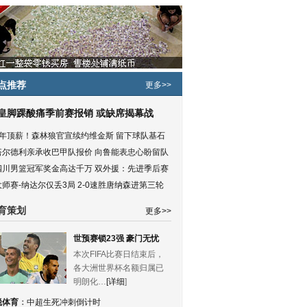
点推荐
更多>>
皇脚踝酸痛季前赛报销 或缺席揭幕战
5年顶薪！森林狼官宣续约维金斯 留下球队基石
塔尔德利亲承收巴甲队报价 向鲁能表忠心盼留队
四川男篮冠军奖金高达千万 双外援：先进季后赛
大师赛-纳达尔仅丢3局 2-0速胜唐纳森进第三轮
育策划
更多>>
世预赛锁23强 豪门无忧
本次FIFA比赛日结束后，
各大洲世界杯名额归属已
明朗化…
[详细
]
锐体育
：
中超生死冲刺倒计时