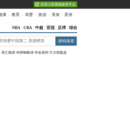
欢迎入驻搜狐媒体平台
健康
-
教育
-
母婴
-
旅游
-
美食
-
星座
NBA
|
CBA
|
中超
|
亚冠
|
足球
|
综合
：
死亡航班
饲养蜘蛛侠
夺命房间
引力双眼皮